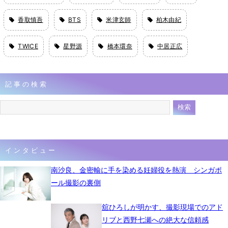
香取慎吾
BTS
米津玄師
柏木由紀
TWICE
星野源
橋本環奈
中居正広
記事の検索
インタビュー
南沙良、金密輸に手を染める妊婦役を熱演 シンガポ
ール撮影の裏側
舘ひろしが明かす、撮影現場でのアド
リブと西野七瀬への絶大な信頼感