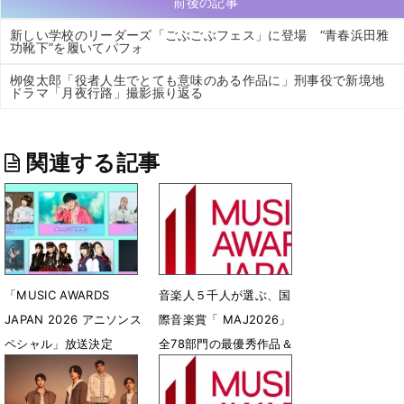
前後の記事
新しい学校のリーダーズ「ごぶごぶフェス」に登場 “青春浜田雅
功靴下”を履いてパフォ
栁俊太郎「役者人生でとても意味のある作品に」刑事役で新境地
ドラマ「月夜行路」撮影振り返る
関連する記事
「MUSIC AWARDS
音楽人５千人が選ぶ、国
JAPAN 2026 アニソンス
際音楽賞「 MAJ2026」
ペシャル」放送決定
全78部門の最優秀作品＆
アーティストを発表
7月27日 12時34分
6月14日 12時13分