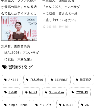
中島健人「ファンの歓声
中島健人、国際音楽賞
が最高の演出」MAJ発表
「MAJ2026」アンバサダ
会で見せたアイドルとし
ーに就任「皆さんと一緒
ての誇り
に盛り上げていきたい」
4月30日 17時48分
3月19日 16時42分
畑芽育、国際音楽賞
「MAJ2026」アンバサダ
ーに就任「大変光栄」
話題のタグ
3月19日 16時37分
AKB48
乃木坂46
BE:FIRST
指原莉乃
SMAP
NiziU
Snow Man
YOSHIKI
King & Prince
キンプリ
STU48
JO1