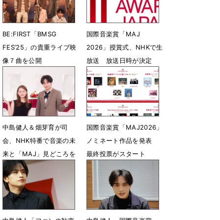
BE:FIRST「BMSG
国際音楽賞「MAJ
FES’25」の貴重ライブ映
2026」授賞式、NHKで生
像７曲を公開
放送 放送日時が決定
6月5日 23時45分
5月29日 16時36分
中島健人＆畑芽育が司
国際⾳楽賞「MAJ2026」
会、NHK特番で音楽の未
ノミネート作品を発表
来と「MAJ」見どころを
最終投票がスタート
徹底解剖
4月30日 18時12分
5月26日 17時33分