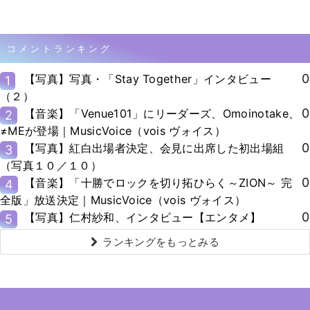
コメントランキング
0
【写真】写真・「Stay Together」インタビュー
1
（２）
0
【音楽】「Venue101」にリーダーズ、Omoinotake、
2
≠MEが登場｜MusicVoice（vois ヴォイス）
0
【写真】紅白出場者決定、会見に出席した初出場組
3
（写真１０／１０）
0
【音楽】「十勝でロックを切り拓ひらく～ZION～ 完
4
全版」放送決定｜MusicVoice（vois ヴォイス）
0
【写真】仁村紗和、インタビュー【エンタメ】
5
ランキングをもっとみる