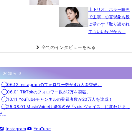
山下リオ、ホラー映画
で主演 心霊現象も役
に活かす「取り憑かれ
てもいい役だから」
全てのインタビューをみる
お知らせ
◯06.12 Instagramのフォロワー数が4万人を突破。
◯06.01 TikTokのフォロワー数が2万を突破。
◯10.11 YouTubeチャンネルの登録者数が20万人を達成！
◯25.08.01 MusicVoiceは媒体名が「vois ヴォイス」に変わりまし
た。
Instagram
YouTube