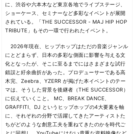
に、渋谷や六本木など東京各地でライブステージ、
ショーケース、セミナーなど多彩なイベントが展開
されている。「THE SUCCESSOR - MAJ HIP HOP
TRIBUTE」もその一環で行われたイベント。
2026年現在、ヒップホップはただの音楽ジャンル
にとどまらず、日本の多彩な側面に影響を与える文
化となったが、そこに至るまでにはさまざまな試行
錯誤と紆余曲折があった。プロデューサーである高
木完、Zeebra、YZERR が掲げた本イベントのテー
マは、そうした背景を後継者（THE SUCCESSOR）
に伝えていくこと。 MC、BREAK DANCE、
GRAFFITI、DJ というヒップホップの4大要素を軸
に、それぞれの分野で活躍してきたアーティストた
ちがどのような創意工夫を重ねてきたのかを時代ご
とに回想し、YouTubeにはない貴重な資料映像など