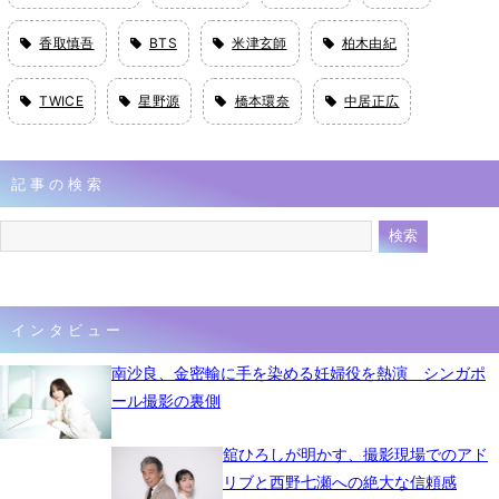
香取慎吾
BTS
米津玄師
柏木由紀
TWICE
星野源
橋本環奈
中居正広
記事の検索
インタビュー
南沙良、金密輸に手を染める妊婦役を熱演 シンガポ
ール撮影の裏側
舘ひろしが明かす、撮影現場でのアド
リブと西野七瀬への絶大な信頼感