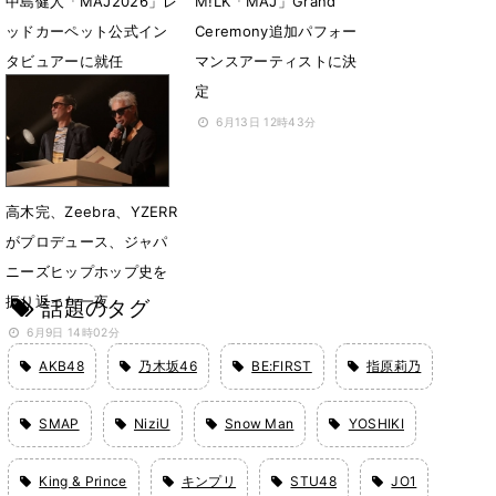
中島健人「MAJ2026」レ
M!LK「MAJ」Grand
ッドカーペット公式イン
Ceremony追加パフォー
タビュアーに就任
マンスアーティストに決
定
6月13日 12時58分
6月13日 12時43分
高木完、Zeebra、YZERR
がプロデュース、ジャパ
ニーズヒップホップ史を
振り返った一夜
話題のタグ
6月9日 14時02分
AKB48
乃木坂46
BE:FIRST
指原莉乃
SMAP
NiziU
Snow Man
YOSHIKI
King & Prince
キンプリ
STU48
JO1