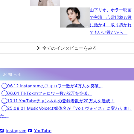
山下リオ、ホラー映画
で主演 心霊現象も役
に活かす「取り憑かれ
てもいい役だから」
全てのインタビューをみる
お知らせ
◯06.12 Instagramのフォロワー数が4万人を突破。
◯06.01 TikTokのフォロワー数が2万を突破。
◯10.11 YouTubeチャンネルの登録者数が20万人を達成！
◯25.08.01 MusicVoiceは媒体名が「vois ヴォイス」に変わりまし
た。
Instagram
YouTube