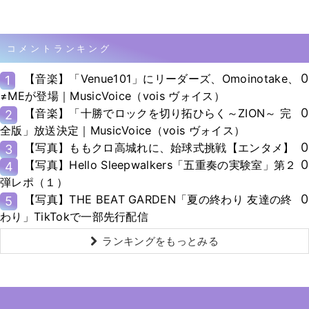
コメントランキング
0
【音楽】「Venue101」にリーダーズ、Omoinotake、
1
≠MEが登場｜MusicVoice（vois ヴォイス）
0
【音楽】「十勝でロックを切り拓ひらく～ZION～ 完
2
全版」放送決定｜MusicVoice（vois ヴォイス）
0
【写真】ももクロ高城れに、始球式挑戦【エンタメ】
3
0
【写真】Hello Sleepwalkers「五重奏の実験室」第２
4
弾レポ（１）
0
【写真】THE BEAT GARDEN「夏の終わり 友達の終
5
わり」TikTokで一部先行配信
ランキングをもっとみる