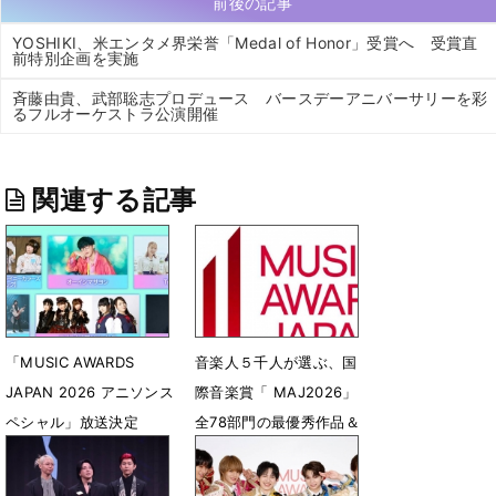
前後の記事
YOSHIKI、米エンタメ界栄誉「Medal of Honor」受賞へ 受賞直
前特別企画を実施
斉藤由貴、武部聡志プロデュース バースデーアニバーサリーを彩
るフルオーケストラ公演開催
関連する記事
「MUSIC AWARDS
音楽人５千人が選ぶ、国
JAPAN 2026 アニソンス
際音楽賞「 MAJ2026」
ペシャル」放送決定
全78部門の最優秀作品＆
アーティストを発表
7月27日 12時34分
6月14日 12時13分