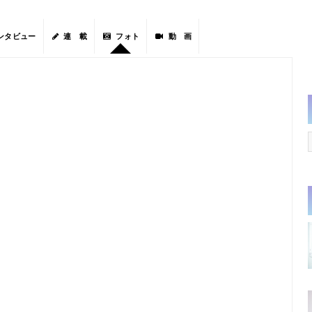
ンタビュー
連 載
フォト
動 画