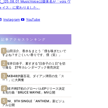
◯25.08.01 MusicVoiceは媒体名が「vois ヴ
ォイス」に変わりました。
Instagram
YouTube
記事アクセスランキング
山田涼介、香水をまとう「僕を嗅ぎたいで
すよね？すごくいい香りです、僕（笑）」
桜井日奈子、素すぎる“日奈子の１日”を切
り撮る 27年カレンダーブック発売決定
AKB48伊藤百花、ダイアン津田の生「ス
ー！」に大興奮
BE:FIRST初のグローバルEPリリース決定
＆先行曲「BRUCE WAYNE」MV公開
INI、9TH SINGLE「ANTHEM」新ビジュ
アル公開