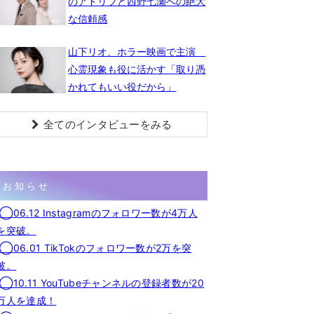
のアドリブと西野七瀬への絶大
な信頼感
山下リオ、ホラー映画で主演
心霊現象も役に活かす「取り憑
かれてもいい役だから」
全てのインタビューをみる
お知らせ
◯06.12 Instagramのフォロワー数が4万人
を突破。
◯06.01 TikTokのフォロワー数が2万を突
破。
◯10.11 YouTubeチャンネルの登録者数が20
万人を達成！