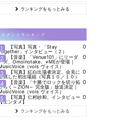
ランキングをもっとみる
コメントランキング
0
【写真】写真・「Stay
1
Together」インタビュー（２）
0
【音楽】「Venue101」にリーダ
2
ーズ、Omoinotake、≠MEが登場｜
MusicVoice（vois ヴォイス）
0
【写真】紅白出場者決定、会見に
3
出席した初出場組（写真１０／１０）
0
【音楽】「十勝でロックを切り拓
4
ひらく～ZION～ 完全版」放送決定｜
MusicVoice（vois ヴォイス）
0
【写真】仁村紗和、インタビュー
5
【エンタメ】
ランキングをもっとみる