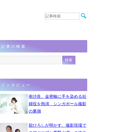
音楽
エンタメ
インタビュー
動画
記事の検索
連載
フォト
インタビュー
南沙良、金密輸に手を染める妊
婦役を熱演 シンガポール撮影
の裏側
舘ひろしが明かす、撮影現場で