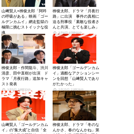
山﨑賢人×栁俊太郎「阿吽
栁俊太郎、ドラマ「月夜行
の呼吸がある」映画「ゴー
路」に出演 事件の真相に
ルデンカムイ」網走監獄の
迫る刑事役「素敵な役者さ
極限に挑むストイックな役
んと共演、とても楽しみ」
魂
3月6日 07時00分
3月19日 07時00分
栁俊太郎・作間龍斗、渋川
栁俊太郎「ゴールデンカム
清彦、田中直樹が出演 ド
イ」過酷なアクションシー
ラマ「月夜行路」追加キャ
ンを回想「山﨑賢人であり
スト発表
がたかった」
3月5日 16時33分
2月25日 21時26分
山﨑賢人「ゴールデンカム
栁俊太郎、ドラマ「冬のな
イ」の“集大成”と自信「全
んかさ、春のなんかね」第