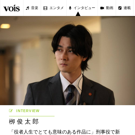
音楽
エンタメ
インタビュー
動画
連載
INTERVIEW
栁俊太郎
「役者人生でとても意味のある作品に」刑事役で新