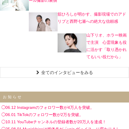
ール撮影の裏側
舘ひろしが明かす、撮影現場でのアド
リブと西野七瀬への絶大な信頼感
山下リオ、ホラー映画
で主演 心霊現象も役
に活かす「取り憑かれ
てもいい役だから」
全てのインタビューをみる
お知らせ
◯06.12 Instagramのフォロワー数が4万人を突破。
◯06.01 TikTokのフォロワー数が2万を突破。
◯10.11 YouTubeチャンネルの登録者数が20万人を達成！
◯25.08.01 MusicVoiceは媒体名が「vois ヴォイス」に変わりまし