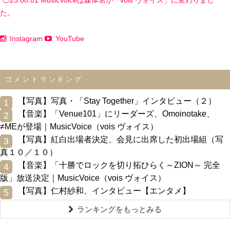
た。
Instagram
YouTube
コメントランキング
0
【写真】写真・「Stay Together」インタビュー（２）
1
0
【音楽】「Venue101」にリーダーズ、Omoinotake、
2
≠MEが登場｜MusicVoice（vois ヴォイス）
0
【写真】紅白出場者決定、会見に出席した初出場組（写
3
真１０／１０）
0
【音楽】「十勝でロックを切り拓ひらく～ZION～ 完全
4
版」放送決定｜MusicVoice（vois ヴォイス）
0
【写真】仁村紗和、インタビュー【エンタメ】
5
ランキングをもっとみる