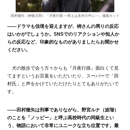
田村徹矢（栁俊太郎）『月夜行路 ―答えは名作の中に―』場面カット
――ドラマも佳境を迎えますが、栁さんの周りの反応
はいかがでしょうか。SNSでのリアクションや知人か
らの反応など、印象的なものがありましたらお聞かせ
ください。
犬の散歩で会う方々からも『月夜行路』面白くて見
てますというお言葉をいただいたり、スーパーで「田
村氏」と声をかけていただけたりとてもありがたいで
す。
――田村徹矢は刑事でありながら、野宮ルナ（波瑠）
のことを「ノッピー」と呼ぶ高校時代の同級生とい
う、物語において非常にユニークな立ち位置です。最