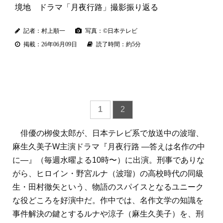
境地 ドラマ「月夜行路」撮影振り返る
記者：村上順一
写真：©日本テレビ
掲載：26年06月09日
読了時間：約5分
1
2
俳優の栁俊太郎が、日本テレビ系で放送中の波瑠、
麻生久美子W主演ドラマ『月夜行路 ―答えは名作の中
に―』（毎週水曜よる10時〜）に出演。刑事でありな
がら、ヒロイン・野宮ルナ（波瑠）の高校時代の同級
生・田村徹矢という、物語のスパイスとなるユニーク
な役どころを好演中だ。作中では、名作文学の知識を
事件解決の鍵とするルナや涼子（麻生久美子）を、刑