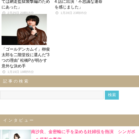
ては網走監獄襲撃編のため
4 話に出演「不思議な運命
にあった」
を感じました」
2月25日 20時15分
1月28日 23時05分
「ゴールデンカムイ」栁俊
太郎を二階堂役に選んだ“3
つの理由” 松橋Pが明かす
意外な決め手
1月19日 19時55分
記事の検索
インタビュー
南沙良、金密輸に手を染める妊婦役を熱演 シンガポ