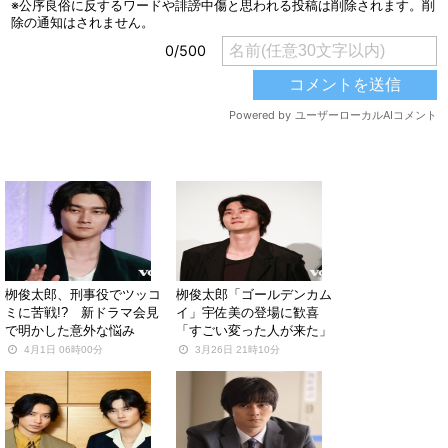
関連する記事
栁俊太郎、刑事役でツッコ
栁俊太郎「ゴールデンカム
ミに苦戦!? 新ドラマ会見
イ」宇佐美の登場に歓喜
で明かした意外な悩み
「すごい変った人が来た」
4月1日 06時00分
3月26日 21時10分