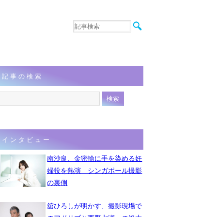
音楽
エンタメ
インタビュー
動画
記事の検索
連載
フォト
インタビュー
南沙良、金密輸に手を染める妊
婦役を熱演 シンガポール撮影
の裏側
舘ひろしが明かす、撮影現場で