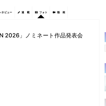
ンタビュー
連 載
フォト
動 画
APAN 2026」ノミネート作品発表会