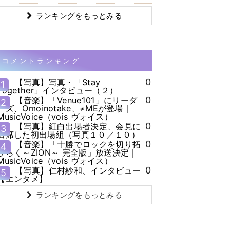
ランキングをもっとみる
コメントランキング
0
【写真】写真・「Stay
1
Together」インタビュー（２）
0
【音楽】「Venue101」にリーダ
2
ーズ、Omoinotake、≠MEが登場｜
MusicVoice（vois ヴォイス）
0
【写真】紅白出場者決定、会見に
3
出席した初出場組（写真１０／１０）
0
【音楽】「十勝でロックを切り拓
4
ひらく～ZION～ 完全版」放送決定｜
MusicVoice（vois ヴォイス）
0
【写真】仁村紗和、インタビュー
5
【エンタメ】
ランキングをもっとみる