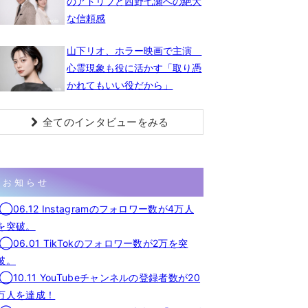
のアドリブと西野七瀬への絶大
な信頼感
山下リオ、ホラー映画で主演
心霊現象も役に活かす「取り憑
かれてもいい役だから」
全てのインタビューをみる
お知らせ
◯06.12 Instagramのフォロワー数が4万人
を突破。
◯06.01 TikTokのフォロワー数が2万を突
破。
◯10.11 YouTubeチャンネルの登録者数が20
万人を達成！