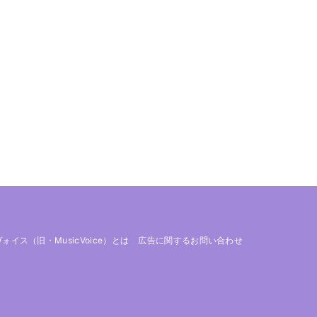
 ヴォイス（旧・MusicVoice）とは
広告に関するお問い合わせ