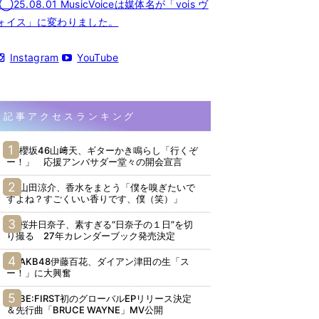
◯25.08.01 MusicVoiceは媒体名が「vois ヴ
ォイス」に変わりました。
Instagram
YouTube
記事アクセスランキング
櫻坂46山﨑天、ギターかき鳴らし「行くぞ
ー！」 応援アンバサダー堂々の開会宣言
山田涼介、香水をまとう「僕を嗅ぎたいで
すよね？すごくいい香りです、僕（笑）」
桜井日奈子、素すぎる“日奈子の１日”を切
り撮る 27年カレンダーブック発売決定
AKB48伊藤百花、ダイアン津田の生「ス
ー！」に大興奮
BE:FIRST初のグローバルEPリリース決定
＆先行曲「BRUCE WAYNE」MV公開