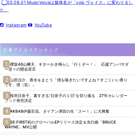
◯25.08.01 MusicVoiceは媒体名が「vois ヴォイス」に変わりまし
た。
Instagram
YouTube
記事アクセスランキング
櫻坂46山﨑天、ギターかき鳴らし「行くぞー！」 応援アンバサダ
ー堂々の開会宣言
山田涼介、香水をまとう「僕を嗅ぎたいですよね？すごくいい香り
です、僕（笑）」
桜井日奈子、素すぎる“日奈子の１日”を切り撮る 27年カレンダー
ブック発売決定
AKB48伊藤百花、ダイアン津田の生「スー！」に大興奮
BE:FIRST初のグローバルEPリリース決定＆先行曲「BRUCE
WAYNE」MV公開