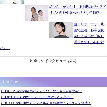
舘ひろしが明かす、撮影現場でのアド
リブと西野七瀬への絶大な信頼感
山下リオ、ホラー映
画で主演 心霊現象
も役に活かす「取り
憑かれてもいい役だ
から」
全てのインタビューをみる
お知らせ
◯06.12 Instagramのフォロワー数が4万人を突破。
◯06.01 TikTokのフォロワー数が2万を突破。
◯10.11 YouTubeチャンネルの登録者数が20万人を達成！