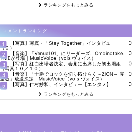
ランキングをもっとみる
コメントランキング
0
【写真】写真・「Stay Together」インタビュー
1
（２）
0
【音楽】「Venue101」にリーダーズ、Omoinotake、
2
≠MEが登場｜MusicVoice（vois ヴォイス）
0
【写真】紅白出場者決定、会見に出席した初出場組
3
（写真１０／１０）
0
【音楽】「十勝でロックを切り拓ひらく～ZION～ 完
4
全版」放送決定｜MusicVoice（vois ヴォイス）
0
【写真】仁村紗和、インタビュー【エンタメ】
5
ランキングをもっとみる