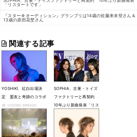
SOPHIA、古巣・トイズファクトリーと再契約 10年ぶり新曲発表
「リスタートです」
『スター☆オーディション』グランプリは14歳の佐藤来未登さん＆
13歳の原田花埜さん
関連する記事
YOSHIKI、紅白出場決
SOPHIA、古巣・トイズ
定 盟友と奇跡のコラボ
ファクトリーと再契約
10年ぶり新曲発表「リス
12月28日 20時42分
タートです」
10月10日 05時17分