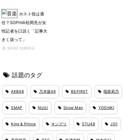
ホスト役は適
任？SOPHIA松岡充が女
性記者を口説く「記事大
きく扱って」
9月3日 23時20分
話題のタグ
AKB48
乃木坂46
BE:FIRST
指原莉乃
SMAP
NiziU
Snow Man
YOSHIKI
King & Prince
キンプリ
STU48
JO1