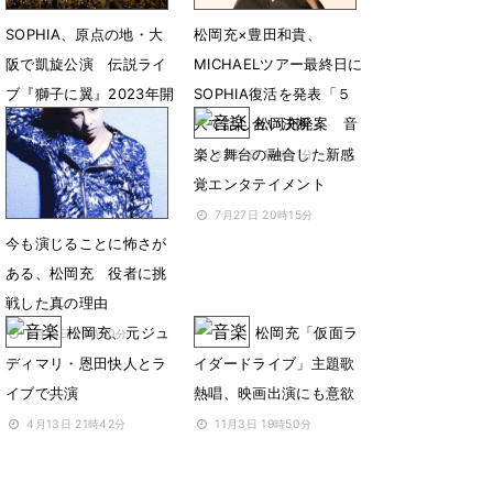
SOPHIA、原点の地・大
松岡充×豊田和貴、
阪で凱旋公演 伝説ライ
MICHAELツアー最終日に
ブ『獅子に翼』2023年開
SOPHIA復活を発表「５
催を発表
人で話し合い決断」
松岡充発案 音
楽と舞台の融合した新感
1月10日 19時00分
3月27日 18時01分
覚エンタテイメント
7月27日 20時15分
今も演じることに怖さが
ある、松岡充 役者に挑
戦した真の理由
松岡充、元ジュ
松岡充「仮面ラ
5月28日 20時50分
ディマリ・恩田快人とラ
イダードライブ」主題歌
イブで共演
熱唱、映画出演にも意欲
4月13日 21時42分
11月3日 19時50分