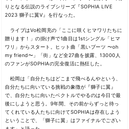
りとなる伝説のライブシリーズ『SOPHIA LIVE
2023 獅子に翼V』を行なった。
ライブはVo松岡充の「ここに咲くヒマワリたちに
贈ります！」の掛け声で1曲目は1stシングル「ヒマ
ワリ」からスタート。ヒット曲「黒いブーツ 〜oh
my friend〜」「街」など全27曲を披露、13000人
のファンがSOPHIAの完全復活に熱狂した。
松岡は「自分たちはどこまで飛べるんやという、
自分たちに向いている挑戦の象徴が『獅子に翼』
で、自分たちに向いたベクトルでやるのは今日で最
後にしようと思う。9年間、その前からずっと待っ
てくれている人たちに向けてSOPHIAは存在しよう
ということで、「獅子に翼」はファイナルでござい
ます」と語った。