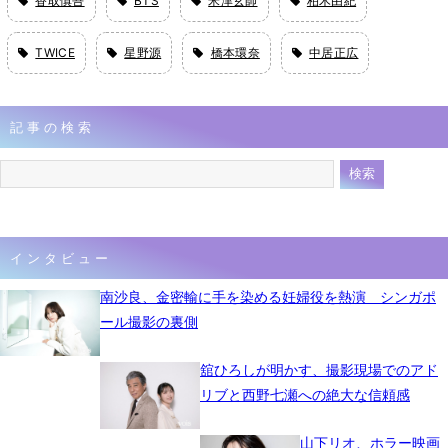
香取慎吾
BTS
米津玄師
柏木由紀
TWICE
星野源
橋本環奈
中居正広
記事の検索
インタビュー
南沙良、金密輸に手を染める妊婦役を熱演 シンガポ
ール撮影の裏側
舘ひろしが明かす、撮影現場でのアド
リブと西野七瀬への絶大な信頼感
山下リオ、ホラー映画