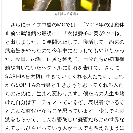
（撮影＝堀卓郎）
さらにライブ中盤のMCでは、「2013年の活動休
止前の武道館の最後に、『次は獅子に翼がいいね』
と出しました。９年間休止して、復活して、約束の
武道館をやったので今年中にどうしてもやりたかっ
た。今日この獅子に翼を終えて、自分たちの初期衝
動や向いていたベクトルに別れを告げて、さらに
SOPHIAを大切に生きていてくれる人たちに、これ
からSOPHIAの音楽と生きようと思ってくれる人た
ちのために、生まれ変わります。僕たちの人生を賭
けた自分はアーティストでいるぞ、表現者でいるぞ
とこんな時代だからこそ思っています。少しでも刺
激をもらって、こんな鬱陶しい憂鬱だらけの世界な
んてまっぴらだっていう人が一人でも増えるように