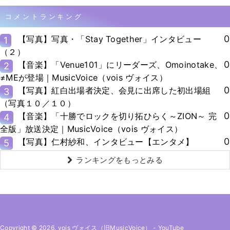
コメントランキング
0
【写真】写真・「Stay Together」インタビュー
1
（２）
0
【音楽】「Venue101」にリーダーズ、Omoinotake、
2
≠MEが登場｜MusicVoice（vois ヴォイス）
0
【写真】紅白出場者決定、会見に出席した初出場組
3
（写真１０／１０）
0
【音楽】「十勝でロックを切り拓ひらく～ZION～ 完
4
全版」放送決定｜MusicVoice（vois ヴォイス）
0
【写真】仁村紗和、インタビュー【エンタメ】
5
ランキングをもっとみる
Copyright © 2026. vois ヴォイス（旧MusicVoice）
-
YouTube