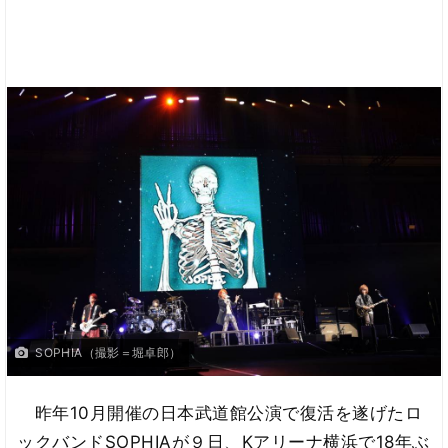
SOPHIA（撮影＝堀卓郎）
昨年10月開催の日本武道館公演で復活を遂げたロ
ックバンドSOPHIAが９日、Kアリーナ横浜で18年ぶ