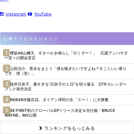
Instagram
YouTube
記事アクセスランキング
櫻坂46山﨑天、ギターかき鳴らし「行くぞー！」 応援アンバサダ
ー堂々の開会宣言
山田涼介、香水をまとう「僕を嗅ぎたいですよね？すごくいい香り
です、僕（笑）」
桜井日奈子、素すぎる“日奈子の１日”を切り撮る 27年カレンダー
ブック発売決定
AKB48伊藤百花、ダイアン津田の生「スー！」に大興奮
BE:FIRST初のグローバルEPリリース決定＆先行曲「BRUCE
WAYNE」MV公開
ランキングをもっとみる