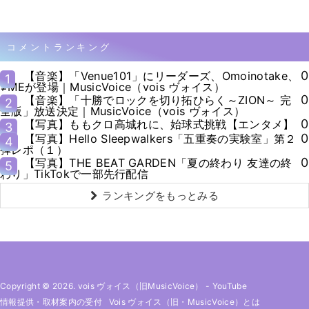
コメントランキング
0
【音楽】「Venue101」にリーダーズ、Omoinotake、
1
≠MEが登場｜MusicVoice（vois ヴォイス）
0
【音楽】「十勝でロックを切り拓ひらく～ZION～ 完
2
全版」放送決定｜MusicVoice（vois ヴォイス）
0
【写真】ももクロ高城れに、始球式挑戦【エンタメ】
3
0
【写真】Hello Sleepwalkers「五重奏の実験室」第２
4
弾レポ（１）
0
【写真】THE BEAT GARDEN「夏の終わり 友達の終
5
わり」TikTokで一部先行配信
ランキングをもっとみる
Copyright © 2026. vois ヴォイス（旧MusicVoice）
-
YouTube
情報提供・取材案内の受付
Vois ヴォイス（旧・MusicVoice）とは