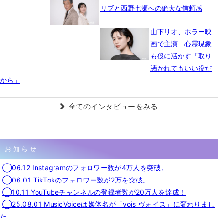
リブと西野七瀬への絶大な信頼感
山下リオ、ホラー映
画で主演 心霊現象
も役に活かす「取り
憑かれてもいい役だ
から」
全てのインタビューをみる
お知らせ
◯06.12 Instagramのフォロワー数が4万人を突破。
◯06.01 TikTokのフォロワー数が2万を突破。
◯10.11 YouTubeチャンネルの登録者数が20万人を達成！
◯25.08.01 MusicVoiceは媒体名が「vois ヴォイス」に変わりまし
た。