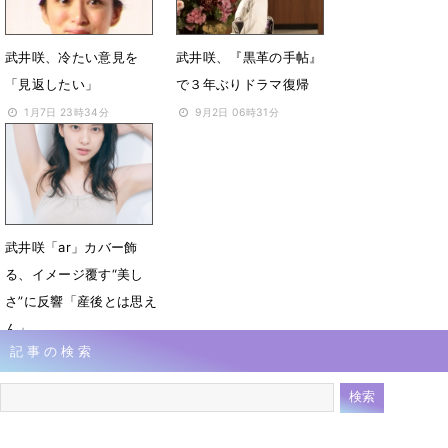
武井咲、冷たい意見を
武井咲、『黒革の手帖』
「見返したい」
で３年ぶりドラマ復帰
1月7日 23時34分
9月2日 06時31分
武井咲「ar」カバー飾
る、イメージ覆す“美し
さ”に反響「産後とは思え
ん」
記事の検索
10月12日 08時54分