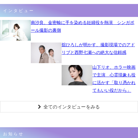
インタビュー
南沙良、金密輸に手を染める妊婦役を熱演 シンガポ
ール撮影の裏側
舘ひろしが明かす、撮影現場でのアド
リブと西野七瀬への絶大な信頼感
山下リオ、ホラー映画
で主演 心霊現象も役
に活かす「取り憑かれ
てもいい役だから」
全てのインタビューをみる
お知らせ