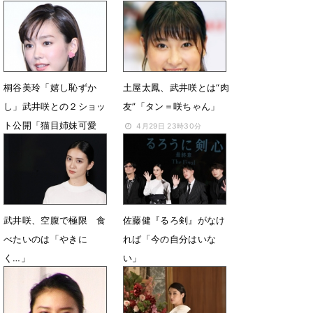
妃、大人な秋コーデ
12月24日 07時00分
10月7日 14時44分
桐谷美玲「嬉し恥ずか
土屋太鳳、武井咲とは“肉
し」武井咲との２ショッ
友”「タン＝咲ちゃん」
ト公開「猫目姉妹可愛
4月29日 23時30分
い」
2月3日 22時49分
武井咲、空腹で極限 食
佐藤健『るろ剣』がなけ
べたいのは「やきに
れば「今の自分はいな
く…」
い」
4月9日 11時06分
4月8日 20時26分