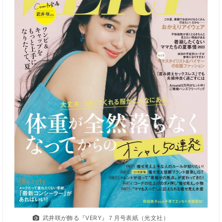
武井咲が飾る『VERY』７月号表紙（光文社）