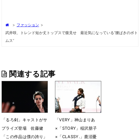
>
ファッション
>
武井咲、トレンド短か丈トップスで腹見せ 最近気になっている“腰ばきのボト
ムス”
関連する記事
「るろ剣」キャストがサ
「VERY」神山まりあ
プライズ登場 佐藤健
×「STORY」稲沢朋子
「この作品は僕の誇り」
×「CLASSY.」鹿沼憂