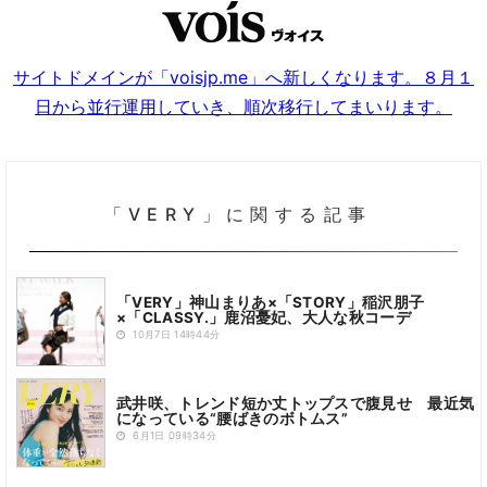
サイトドメインが「voisjp.me」へ新しくなります。８月１
日から並行運用していき、順次移行してまいります。
「VERY」に関する記事
「VERY」神山まりあ×「STORY」稲沢朋子
×「CLASSY.」鹿沼憂妃、大人な秋コーデ
10月7日 14時44分
武井咲、トレンド短か丈トップスで腹見せ 最近気
になっている“腰ばきのボトムス”
6月1日 09時34分