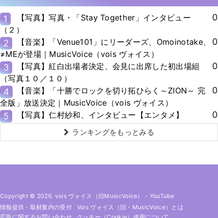
0
【写真】写真・「Stay Together」インタビュー
1
（２）
0
【音楽】「Venue101」にリーダーズ、Omoinotake、
2
≠MEが登場｜MusicVoice（vois ヴォイス）
0
【写真】紅白出場者決定、会見に出席した初出場組
3
（写真１０／１０）
0
【音楽】「十勝でロックを切り拓ひらく～ZION～ 完
4
全版」放送決定｜MusicVoice（vois ヴォイス）
0
【写真】仁村紗和、インタビュー【エンタメ】
5
ランキングをもっとみる
Copyright © 2026. vois ヴォイス（旧MusicVoice）
-
YouTube
情報提供・取材案内の受付
Vois ヴォイス（旧・MusicVoice）とは
広告に関するお問い合わせ
クッキー（cookie）使用について