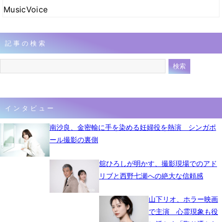
MusicVoice
記事の検索
インタビュー
南沙良、金密輸に手を染める妊婦役を熱演 シンガポ
ール撮影の裏側
舘ひろしが明かす、撮影現場でのアド
リブと西野七瀬への絶大な信頼感
山下リオ、ホラー映画
で主演 心霊現象も役