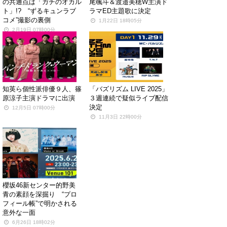
の共通点は「ガチのオカル
尾颯斗＆渡邉美穂W主演ド
ト」!? “ずるキュンラブ
ラマED主題歌に決定
コメ”撮影の裏側
1月22日 18時05分
2月19日 07時00分
知英ら個性派俳優９人、篠
「バズリズム LIVE 2025」
原涼子主演ドラマに出演
３週連続で疑似ライブ配信
決定
12月5日 07時00分
11月3日 22時00分
櫻坂46新センター的野美
青の素顔を深掘り “プロ
フィール帳”で明かされる
意外な一面
6月26日 18時02分