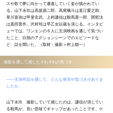
スや歌で夢に向かって邁進していく姿が描かれてい
る。山下永玖は高坂源二郎、高尾颯斗は直江愛之助、
草川直弥は甲斐玄武、上村謙信は鞍馬憲一郎、関哲汰
は真田晋作、沢村玲は早乙女以蔵を演じる。インタビ
ューでは、ワンエンの６人に主演映画を通して気づい
たこと、白熱のアクションシーンでのエピソードな
ど、話を聞いた。（取材・撮影＝村上順一）
撮影を通して感じたそれぞれの気づき
――主演作品を通して、どんな発見や気づきがありま
したか。
山下永玖 撮影していて感じたのは、謙信が演じてい
る鞍馬が、良い意味でギャップがあったことです。ケ