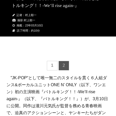
トルキング！！-We’ll rise again-』
記者：村上順一
撮影:村上順一
掲載：23年03月10日
読了時間：約10分
1
2
”JK-POP“として唯一無二のスタイルを貫く６人組ダ
ンス&ボーカルユニットONE N' ONLY（以下、ワンエ
ン）初の主演映画『バトルキング！！-We’ll rise
again-』（以下、『バトルキング！！』）が、3月10日
に公開。同作は瀧川元気氏が監督を務める青春映画
で、迫真のアクションシーンと、ヤンキーたちがダン