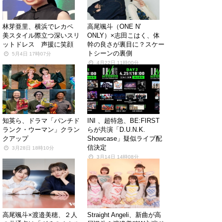
林芽亜里、横浜でレカペ
高尾颯斗（ONE N’
美スタイル際立つ深いスリ
ONLY）×志田こはく、体
ットドレス 声援に笑顔
幹の良さが裏目に？スケー
トシーンの裏側
5月4日 17時07分
4月22日 11時00分
知英ら、ドラマ「パンチド
INI 、超特急、BE:FIRST
ランク・ウーマン」クラン
らが共演「D.U.N.K.
クアップ
Showcase」疑似ライブ配
信決定
3月28日 18時10分
3月14日 14時08分
高尾颯斗×渡邉美穂、２人
Straight Angeli、新曲が高