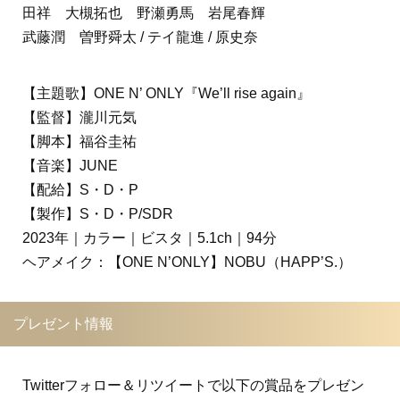
田祥 大槻拓也 野瀬勇馬 岩尾春輝
武藤潤 曽野舜太 / テイ龍進 / 原史奈
【主題歌】ONE N’ ONLY『We’ll rise again』
【監督】瀧川元気
【脚本】福谷圭祐
【音楽】JUNE
【配給】S・D・P
【製作】S・D・P/SDR
2023年｜カラー｜ビスタ｜5.1ch｜94分
ヘアメイク：【ONE N’ONLY】NOBU（HAPP’S.）
プレゼント情報
Twitterフォロー＆リツイートで以下の賞品をプレゼン