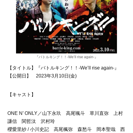
『バトルキング！！-We’ll rise again-』
【タイトル】『バトルキング！！-We’ll rise again-』
【公開日】 2023年3月10日(金)
【キャスト】
ONE N’ ONLY／山下永玖 高尾颯斗 草川直弥 上村
謙信 関哲汰 沢村玲
櫻愛里紗 / 小川史記 高尾楓弥 森愁斗 岡本聖哉 西