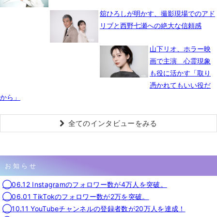
舘ひろしが明かす、撮影現場でのアド
リブと西野七瀬への絶大な信頼感
山下リオ、ホラー映
画で主演 心霊現象
も役に活かす「取り
憑かれてもいい役だ
から」
全てのインタビューをみる
お知らせ
◯06.12 Instagramのフォロワー数が4万人を突破。
◯06.01 TikTokのフォロワー数が2万を突破。
◯10.11 YouTubeチャンネルの登録者数が20万人を達成！