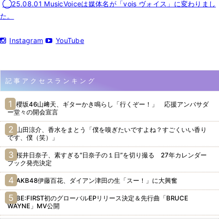
◯25.08.01 MusicVoiceは媒体名が「vois ヴォイス」に変わりまし
た。
Instagram
YouTube
記事アクセスランキング
櫻坂46山﨑天、ギターかき鳴らし「行くぞー！」 応援アンバサダ
ー堂々の開会宣言
山田涼介、香水をまとう「僕を嗅ぎたいですよね？すごくいい香り
です、僕（笑）」
桜井日奈子、素すぎる“日奈子の１日”を切り撮る 27年カレンダー
ブック発売決定
AKB48伊藤百花、ダイアン津田の生「スー！」に大興奮
BE:FIRST初のグローバルEPリリース決定＆先行曲「BRUCE
WAYNE」MV公開