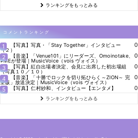
ランキングをもっとみる
コメントランキング
0
【写真】写真・「Stay Together」インタビュー
1
（２）
0
【音楽】「Venue101」にリーダーズ、Omoinotake、
2
≠MEが登場｜MusicVoice（vois ヴォイス）
0
【写真】紅白出場者決定、会見に出席した初出場組
3
（写真１０／１０）
0
【音楽】「十勝でロックを切り拓ひらく～ZION～ 完
4
全版」放送決定｜MusicVoice（vois ヴォイス）
0
【写真】仁村紗和、インタビュー【エンタメ】
5
ランキングをもっとみる