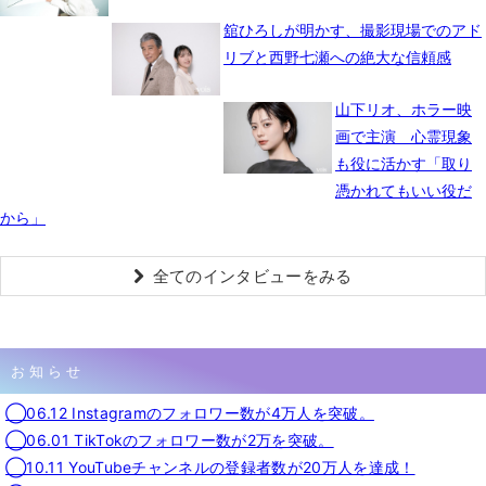
舘ひろしが明かす、撮影現場でのアド
リブと西野七瀬への絶大な信頼感
山下リオ、ホラー映
画で主演 心霊現象
も役に活かす「取り
憑かれてもいい役だ
から」
全てのインタビューをみる
お知らせ
◯06.12 Instagramのフォロワー数が4万人を突破。
◯06.01 TikTokのフォロワー数が2万を突破。
◯10.11 YouTubeチャンネルの登録者数が20万人を達成！