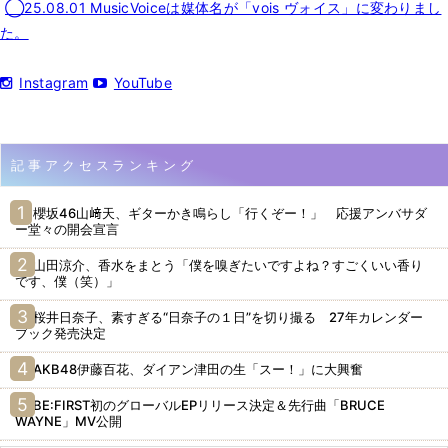
◯25.08.01 MusicVoiceは媒体名が「vois ヴォイス」に変わりまし
た。
Instagram
YouTube
記事アクセスランキング
櫻坂46山﨑天、ギターかき鳴らし「行くぞー！」 応援アンバサダ
ー堂々の開会宣言
山田涼介、香水をまとう「僕を嗅ぎたいですよね？すごくいい香り
です、僕（笑）」
桜井日奈子、素すぎる“日奈子の１日”を切り撮る 27年カレンダー
ブック発売決定
AKB48伊藤百花、ダイアン津田の生「スー！」に大興奮
BE:FIRST初のグローバルEPリリース決定＆先行曲「BRUCE
WAYNE」MV公開