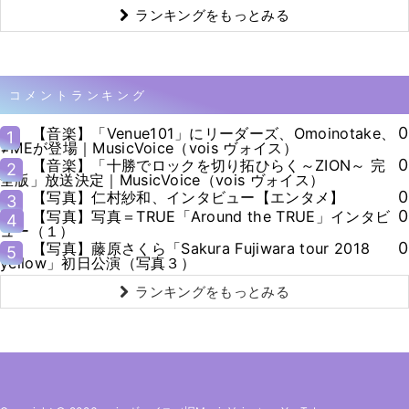
ランキングをもっとみる
コメントランキング
0
【音楽】「Venue101」にリーダーズ、Omoinotake、
1
≠MEが登場｜MusicVoice（vois ヴォイス）
0
【音楽】「十勝でロックを切り拓ひらく～ZION～ 完
2
全版」放送決定｜MusicVoice（vois ヴォイス）
0
【写真】仁村紗和、インタビュー【エンタメ】
3
0
【写真】写真＝TRUE「Around the TRUE」インタビ
4
ュー（１）
0
【写真】藤原さくら「Sakura Fujiwara tour 2018
5
yellow」初日公演（写真３）
ランキングをもっとみる