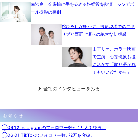
南沙良、金密輸に手を染める妊婦役を熱演 シンガポ
ール撮影の裏側
舘ひろしが明かす、撮影現場でのアド
リブと西野七瀬への絶大な信頼感
山下リオ、ホラー映画
で主演 心霊現象も役
に活かす「取り憑かれ
てもいい役だから」
全てのインタビューをみる
お知らせ
◯06.12 Instagramのフォロワー数が4万人を突破。
◯06.01 TikTokのフォロワー数が2万を突破。