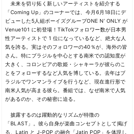
未来を切り拓く新しいアーティストを紹介する
「Coming Up」のコーナーでは、今月6月18日にデ
ビューした5人組ボーイズグループONE N’ ONLY が
Venue101 に初登場！TikTokフォロワー数が日本男
性アーティストで 1 位になっているなど、絶大な人
気を誇る。実はそのフォロワーの40％が、海外の皆
さん。特にブラジルを中心とする南米での認知度が
大きく、コロンビアの歌姫・シャキーラが彼らのこ
とをフォローするなど人気を博している。去年はブ
ラジルでワンマンライブを行うなど、現在進行形で
南米人気が高まる彼ら。番組では、なぜ南米で人気
があるのか、その秘密に迫る。
披露するのは躍動的なリズムが特徴の
「BLAST」。彼ら自身が楽曲コンセプトとして掲げ
る、Latin と J-POP の融合「Jatin POP」を体現し