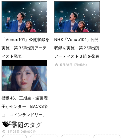
福岡の意外なスポットか
6月8日 22時58分
ら生中継
6月15日 12時00分
「Venue101」公開収録を
NHK「Venue101」公開
実施 第３弾出演アーテ
収録を実施 第２弾出演
ィスト発表
アーティスト３組を発表
6月1日 22時44分
5月28日 17時58分
櫻坂46、三期生・遠藤理
子がセンター BACKS楽
曲「コインランドリー」
MV公開
話題のタグ
5月26日 06時00分