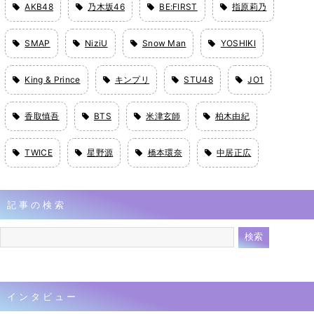
AKB48
乃木坂46
BE:FIRST
指原莉乃
SMAP
NiziU
Snow Man
YOSHIKI
King & Prince
キンプリ
STU48
JO1
香取慎吾
BTS
米津玄師
柏木由紀
TWICE
星野源
橋本環奈
中居正広
記事の検索
インタビュー