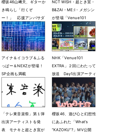
櫻坂46山﨑天、ギターか
NCT WISH・超とき宣・
き鳴らし「行くぞ
B&ZAI・ME:I・メガシン
ー！」 応援アンバサダ
が登場「Venue101
ー堂々の開会宣言
EXTRA」DAY2見どころ
紹介
8月6日 15時17分
7月16日 10時30分
アイナ＆イコラブ＆ふる
NHK「Venue101
っぱー＆NEXZが登場！
EXTRA」２回にわたって
SP企画も満載
放送 Day1出演アーティ
「Venue101 EXTRA」
スト＆曲目発表
Day1見どころを紹介
6月29日 18時52分
7月2日 18時08分
「テレ東音楽祭」第１弾
櫻坂46、遊び心と幻想性
出演アーティストを発
にあふれた「What’s
表 モナキと超とき宣が
“KAZOKU”?」MV公開