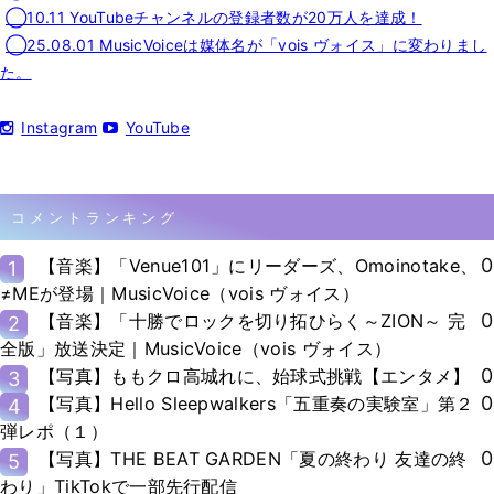
◯10.11 YouTubeチャンネルの登録者数が20万人を達成！
◯25.08.01 MusicVoiceは媒体名が「vois ヴォイス」に変わりまし
た。
Instagram
YouTube
コメントランキング
0
【音楽】「Venue101」にリーダーズ、Omoinotake、
1
≠MEが登場｜MusicVoice（vois ヴォイス）
0
【音楽】「十勝でロックを切り拓ひらく～ZION～ 完
2
全版」放送決定｜MusicVoice（vois ヴォイス）
0
【写真】ももクロ高城れに、始球式挑戦【エンタメ】
3
0
【写真】Hello Sleepwalkers「五重奏の実験室」第２
4
弾レポ（１）
0
【写真】THE BEAT GARDEN「夏の終わり 友達の終
5
わり」TikTokで一部先行配信