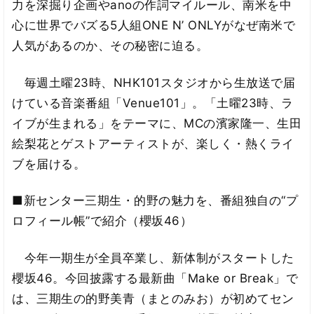
力を深掘り企画やanoの作詞マイルール、南米を中
心に世界でバズる5人組ONE N’ ONLYがなぜ南米で
人気があるのか、その秘密に迫る。
毎週土曜23時、NHK101スタジオから生放送で届
けている音楽番組「Venue101」。「土曜23時、ラ
イブが生まれる」をテーマに、MCの濱家隆一、生田
絵梨花とゲストアーティストが、楽しく・熱くライ
ブを届ける。
■新センター三期生・的野の魅力を、番組独自の“プ
ロフィール帳”で紹介（櫻坂46）
今年一期生が全員卒業し、新体制がスタートした
櫻坂46。今回披露する最新曲「Make or Break」で
は、三期生の的野美青（まとのみお）が初めてセン