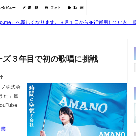
ンタビュー
連 載
フォト
動 画
sjp.me」へ新しくなります。８月１日から並行運用していき
ーズ３年目で初の歌唱に挑戦
分
ノ株式会
うた」篇
uTube
企業