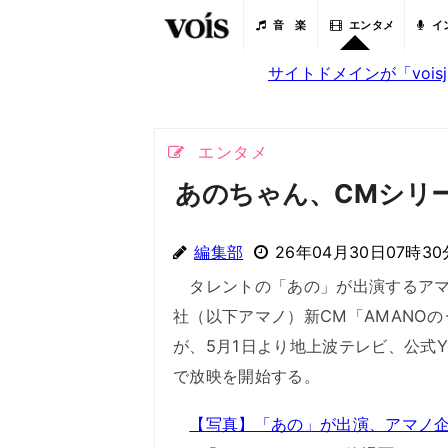
音 楽
エンタメ
イ
サイトドメインが「voi
エンタメ
あのちゃん、CMシリ
編集部
26年04月30日07時30
タレントの「あの」が出演するアマ
社（以下アマノ）新CM「AMANOの
が、5月1日より地上波テレビ、公式Yo
で放映を開始する。
【写真】「あの」が出演、アマノ