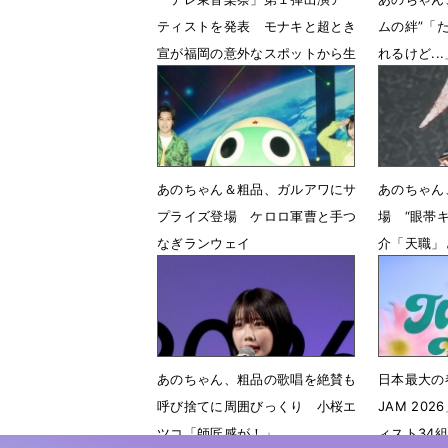
ティストを発表 モナキと超とき
ムの絆”「
宣が福岡の意外なスポットから生
れるけど...
中継
6月3日 1
6月15日 12時00分
あのちゃん＆粗品、ガルアワにサ
あのちゃん
プライズ登場 ケロロ軍曹と手つ
場 “眼帯
なぎランウェイ
介「天職」
4月20日 07時20分
4月6日 2
あのちゃん、粗品の歌唱を絶賛も
日本最大の
呼び捨てに周囲びっくり 小桜エ
JAM 20
ツコ「師匠感が！」
ィスト34