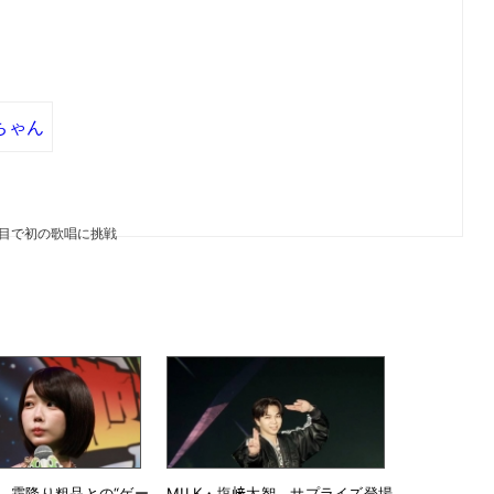
ちゃん
目で初の歌唱に挑戦
、霜降り粗品との“ゲー
M!LK・塩﨑太智、サプライズ登場