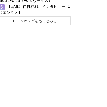
MusicVoice（vois ヴォイス）
0
【写真】仁村紗和、インタビュー
5
【エンタメ】
ランキングをもっとみる