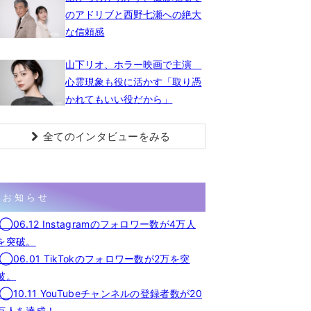
のアドリブと西野七瀬への絶大
な信頼感
山下リオ、ホラー映画で主演
心霊現象も役に活かす「取り憑
かれてもいい役だから」
全てのインタビューをみる
お知らせ
◯06.12 Instagramのフォロワー数が4万人
を突破。
◯06.01 TikTokのフォロワー数が2万を突
破。
◯10.11 YouTubeチャンネルの登録者数が20
万人を達成！