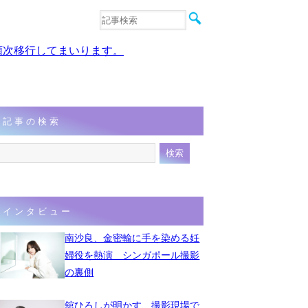
音楽
エンタメ
、順次移行してまいります。
インタビュー
動画
連載
フォト
記事の検索
インタビュー
南沙良、金密輸に手を染める妊
婦役を熱演 シンガポール撮影
の裏側
舘ひろしが明かす、撮影現場で