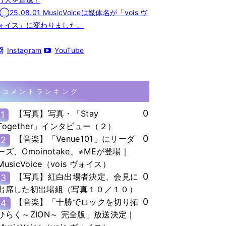
◯25.08.01 MusicVoiceは媒体名が「vois ヴ
ォイス」に変わりました。
Instagram
YouTube
コメントランキング
0
【写真】写真・「Stay
1
Together」インタビュー（２）
0
【音楽】「Venue101」にリーダ
2
ーズ、Omoinotake、≠MEが登場｜
MusicVoice（vois ヴォイス）
0
【写真】紅白出場者決定、会見に
3
出席した初出場組（写真１０／１０）
0
【音楽】「十勝でロックを切り拓
4
ひらく～ZION～ 完全版」放送決定｜