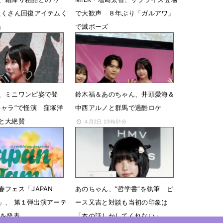
たくさん回復アイテムく
で大歓声 ８年ぶり「ガルアワ」
」
で滅ポーズ
9時42分
4月20日 07時30分
、ミニワンピ姿で登
鈴木福＆あのちゃん、井頭愛海＆
キャラ”で怪演 窪塚洋
中西アルノと群馬で過酷ロケ
と大絶賛
4月2日 23時51分
1時07分
春フェス「JAPAN
あのちゃん、”哲学書”を執筆 ピ
26」、 第１弾出演アーテ
ース又吉と対談も当初の印象は
組を発表
「本の話しかしてくれない」