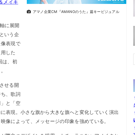
＆メイキ
アマノ企業CM『AMANOのうた』篇キービジュアル
軸に展開
という企
映像表現で
起用した
回は、初
ろ。
させる開
持ち、歌詞
間」と「空
的に表現。小さな旗から大きな旗へと変化していく演出
る映像によって、メッセージの印象を強めている。