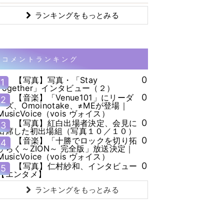
ランキングをもっとみる
コメントランキング
0
【写真】写真・「Stay
1
Together」インタビュー（２）
0
【音楽】「Venue101」にリーダ
2
ーズ、Omoinotake、≠MEが登場｜
MusicVoice（vois ヴォイス）
0
【写真】紅白出場者決定、会見に
3
出席した初出場組（写真１０／１０）
0
【音楽】「十勝でロックを切り拓
4
ひらく～ZION～ 完全版」放送決定｜
MusicVoice（vois ヴォイス）
0
【写真】仁村紗和、インタビュー
5
【エンタメ】
ランキングをもっとみる