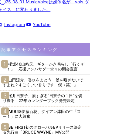
◯25.08.01 MusicVoiceは媒体名が「vois ヴ
ォイス」に変わりました。
Instagram
YouTube
記事アクセスランキング
櫻坂46山﨑天、ギターかき鳴らし「行くぞ
ー！」 応援アンバサダー堂々の開会宣言
山田涼介、香水をまとう「僕を嗅ぎたいで
すよね？すごくいい香りです、僕（笑）」
桜井日奈子、素すぎる“日奈子の１日”を切
り撮る 27年カレンダーブック発売決定
AKB48伊藤百花、ダイアン津田の生「ス
ー！」に大興奮
BE:FIRST初のグローバルEPリリース決定
＆先行曲「BRUCE WAYNE」MV公開