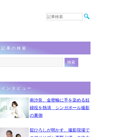
音楽
エンタメ
インタビュー
動画
記事の検索
連載
フォト
インタビュー
南沙良、金密輸に手を染める妊
婦役を熱演 シンガポール撮影
の裏側
舘ひろしが明かす、撮影現場で