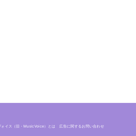
 ヴォイス（旧・MusicVoice）とは
広告に関するお問い合わせ