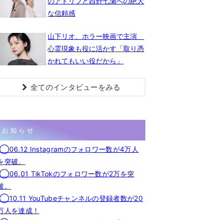
のアドリブと西野七瀬への絶大
な信頼感
山下リオ、ホラー映画で主演
心霊現象も役に活かす「取り憑
かれてもいい役だから」
全てのインタビューをみる
お知らせ
◯06.12 Instagramのフォロワー数が4万人
を突破。
◯06.01 TikTokのフォロワー数が2万を突
破。
◯10.11 YouTubeチャンネルの登録者数が20
万人を達成！