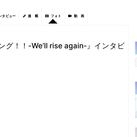
ンタビュー
連 載
フォト
動 画
グ！！-We’ll rise again-』インタビ