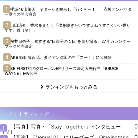
櫻坂46山﨑天、ギターかき鳴らし「行くぞー！」 応援アンバサダ
ー堂々の開会宣言
山田涼介、香水をまとう「僕を嗅ぎたいですよね？すごくいい香り
です、僕（笑）」
桜井日奈子、素すぎる“日奈子の１日”を切り撮る 27年カレンダー
ブック発売決定
AKB48伊藤百花、ダイアン津田の生「スー！」に大興奮
BE:FIRST初のグローバルEPリリース決定＆先行曲「BRUCE
WAYNE」MV公開
ランキングをもっとみる
コメントランキング
0
【写真】写真・「Stay Together」インタビュー
1
（２）
0
【音楽】「Venue101」にリーダーズ、Omoinotake、