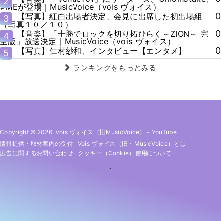
2
≠MEが登場｜MusicVoice（vois ヴォイス）
0
【写真】紅白出場者決定、会見に出席した初出場組
3
（写真１０／１０）
0
【音楽】「十勝でロックを切り拓ひらく～ZION～ 完
4
全版」放送決定｜MusicVoice（vois ヴォイス）
0
【写真】仁村紗和、インタビュー【エンタメ】
5
ランキングをもっとみる
Copyright © 2026. vois ヴォイス（旧MusicVoice）
-
YouTube
情報提供・取材案内の受付
Vois ヴォイス（旧・MusicVoice）とは
広告に関するお問い合わせ
クッキー（cookie）使用について
-