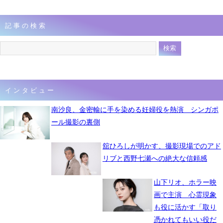
記事の検索
インタビュー
南沙良、金密輸に手を染める妊婦役を熱演 シンガポ
ール撮影の裏側
舘ひろしが明かす、撮影現場でのアド
リブと西野七瀬への絶大な信頼感
山下リオ、ホラー映
画で主演 心霊現象
も役に活かす「取り
憑かれてもいい役だ