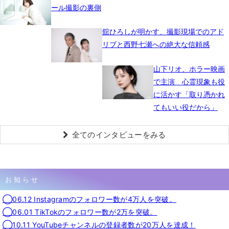
ール撮影の裏側
舘ひろしが明かす、撮影現場でのアド
リブと西野七瀬への絶大な信頼感
山下リオ、ホラー映画
で主演 心霊現象も役
に活かす「取り憑かれ
てもいい役だから」
全てのインタビューをみる
お知らせ
◯06.12 Instagramのフォロワー数が4万人を突破。
◯06.01 TikTokのフォロワー数が2万を突破。
◯10.11 YouTubeチャンネルの登録者数が20万人を達成！