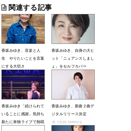
関連する記事
香坂みゆき、音楽と人
香坂みゆき、自身の大ヒ
生 やりたいことを言葉
ット「ニュアンスしまし
にする大切さ
ょ」をセルフカバー
3月31日 21時00分
3月12日 23時21分
香坂みゆき「続けられて
香坂みゆき、新曲２曲デ
いることに感謝」気持ち
ジタルリリース決定
新たに単独ライブで熱唱
2月2日 06時00分
3月3日 07時00分