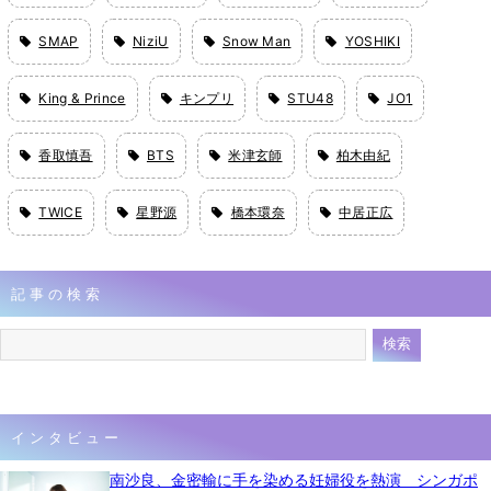
SMAP
NiziU
Snow Man
YOSHIKI
King & Prince
キンプリ
STU48
JO1
香取慎吾
BTS
米津玄師
柏木由紀
TWICE
星野源
橋本環奈
中居正広
記事の検索
インタビュー
南沙良、金密輸に手を染める妊婦役を熱演 シンガポ