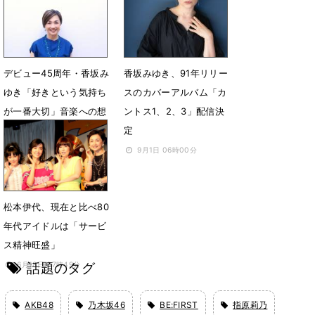
デビュー45周年・香坂み
香坂みゆき、91年リリー
ゆき「好きという気持ち
スのカバーアルバム「カ
が一番大切」音楽への想
ントス1、2、3」配信決
い
定
10月4日 07時00分
9月1日 06時00分
松本伊代、現在と比べ80
年代アイドルは「サービ
ス精神旺盛」
話題のタグ
6月18日 07時49分
AKB48
乃木坂46
BE:FIRST
指原莉乃