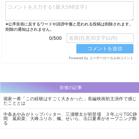
前後の記事
堀家一希「この経験はすごく大きかった」長編映画初主演作で感じ
たこととは
中条あやみがトップバッター、三浦獠太が初登場 ３年ぶりTGC静
岡 嵐莉菜、大峰ユリホ、楓、せいら、出口夏希がオープニング飾
る