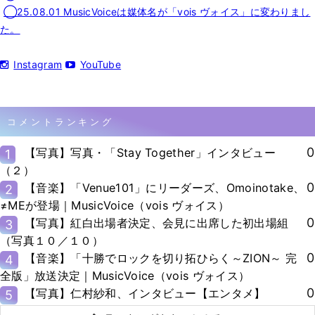
◯25.08.01 MusicVoiceは媒体名が「vois ヴォイス」に変わりまし
た。
Instagram
YouTube
コメントランキング
0
【写真】写真・「Stay Together」インタビュー
1
（２）
0
【音楽】「Venue101」にリーダーズ、Omoinotake、
2
≠MEが登場｜MusicVoice（vois ヴォイス）
0
【写真】紅白出場者決定、会見に出席した初出場組
3
（写真１０／１０）
0
【音楽】「十勝でロックを切り拓ひらく～ZION～ 完
4
全版」放送決定｜MusicVoice（vois ヴォイス）
0
【写真】仁村紗和、インタビュー【エンタメ】
5