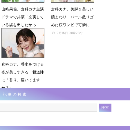
山﨑果倫、倉科カナ主演
倉科カナ、美脚＆美しい
ドラマで共演「充実して
腕まわり パール散りば
いる姿を出したかっ
めた桜ワンピで可憐に
た」
2月15日 08時23分
5月24日 20時00分
倉科カナ、香水をつける
姿が美しすぎる 報道陣
に「香り、届いてます
か？」
記事の検索
2月9日 13時03分