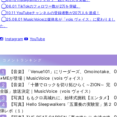
◯06.01 TikTokのフォロワー数が2万を突破。
◯10.11 YouTubeチャンネルの登録者数が20万人を達成！
◯25.08.01 MusicVoiceは媒体名が「vois ヴォイス」に変わりまし
た。
Instagram
YouTube
コメントランキング
0
【音楽】「Venue101」にリーダーズ、Omoinotake、
1
≠MEが登場｜MusicVoice（vois ヴォイス）
0
【音楽】「十勝でロックを切り拓ひらく～ZION～ 完
2
全版」放送決定｜MusicVoice（vois ヴォイス）
0
【写真】ももクロ高城れに、始球式挑戦【エンタメ】
3
0
【写真】Hello Sleepwalkers「五重奏の実験室」第２
4
弾レポ（１）