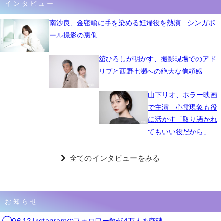
インタビュー
南沙良、金密輸に手を染める妊婦役を熱演 シンガポ
ール撮影の裏側
舘ひろしが明かす、撮影現場でのアド
リブと西野七瀬への絶大な信頼感
山下リオ、ホラー映画
で主演 心霊現象も役
に活かす「取り憑かれ
てもいい役だから」
全てのインタビューをみる
お知らせ
◯06.12 Instagramのフォロワー数が4万人を突破。