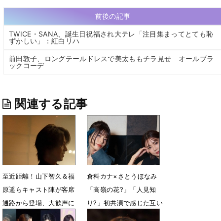
前後の記事
TWICE・SANA、誕生日祝福され大テレ「注目集まってとても恥
ずかしい」：紅白リハ
前田敦子、ロングテールドレスで美太ももチラ見せ オールブラ
ックコーデ
関連する記事
至近距離！山下智久＆福
倉科カナ×さとうほなみ
原遥らキャスト陣が客席
「高嶺の花?」「人見知
通路から登場、大歓声に
り?」初共演で感じた互い
包まれる
の印象を語る