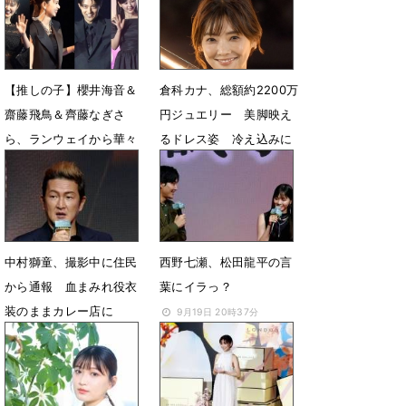
5月1日 06時42分
3月19日 12時00分
【推しの子】櫻井海音＆
倉科カナ、総額約2200万
齋藤飛鳥＆齊藤なぎさ
円ジュエリー 美脚映え
ら、ランウェイから華々
るドレス姿 冷え込みに
しく登場
「寒いですね～」
11月18日 07時32分
10月31日 07時34分
中村獅童、撮影中に住民
西野七瀬、松田龍平の言
から通報 血まみれ役衣
葉にイラっ？
装のままカレー店に
9月19日 20時37分
9月20日 08時35分