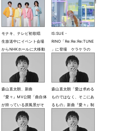
開
ンディングZeppツアー開
催を発表
7月9日 23時30分
7月4日 09時00分
モナキ、テレビ初歌唱
IS:SUE・
生放送中にイベント会場
RINO「Re:Re:Re:TUNE
からNHKホールに大移動
」に登場 ケラケラの
「スターラブレイショ
6月1日 12時07分
ン」をカバー
5月31日 19時00分
森山直太朗、新曲
森山直太朗「愛は求める
『愛々』MV公開「曲自体
ものではなく、そこにあ
が持っている原風景がそ
るもの」新曲『愛々』制
こにあった」
作秘話
5月1日 22時06分
4月29日 12時00分