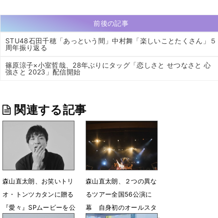
前後の記事
STU48石田千穂「あっという間」中村舞「楽しいことたくさん」５
周年振り返る
篠原涼子×小室哲哉、28年ぶりにタッグ「恋しさと せつなさと 心
強さと 2023」配信開始
関連する記事
森山直太朗、お笑いトリ
森山直太朗、２つの異な
オ・トンツカタンに贈る
るツアー全国56公演に
『愛々』SPムービーを公
幕 自身初のオールスタ