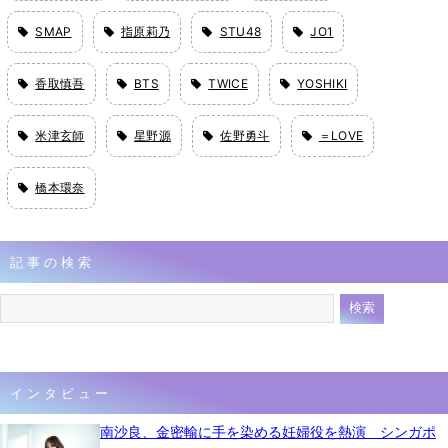
SMAP
指原莉乃
STU48
JO1
香取慎吾
BTS
TWICE
YOSHIKI
米津玄師
星野源
佐野勇斗
＝LOVE
橋本環奈
記事の検索
インタビュー
南沙良、金密輸に手を染める妊婦役を熱演 シンガポ