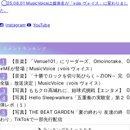
◯25.08.01 MusicVoiceは媒体名が「vois ヴォイス」に変わりまし
た。
Instagram
YouTube
コメントランキング
0
【音楽】「Venue101」にリーダーズ、Omoinotake、
1
≠MEが登場｜MusicVoice（vois ヴォイス）
0
【音楽】「十勝でロックを切り拓ひらく～ZION～ 完
2
全版」放送決定｜MusicVoice（vois ヴォイス）
0
【写真】ももクロ高城れに、始球式挑戦【エンタメ】
3
0
【写真】Hello Sleepwalkers「五重奏の実験室」第２
4
弾レポ（１）
0
【写真】THE BEAT GARDEN「夏の終わり 友達の終
5
わり」TikTokで一部先行配信
ランキングをもっとみる