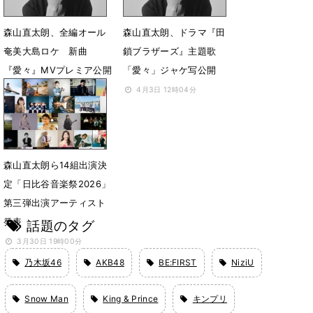
森山直太朗、全編オール
森山直太朗、ドラマ『田
奄美大島ロケ 新曲
鎖ブラザーズ』主題歌
『愛々』MVプレミア公開
「愛々」ジャケ写公開
決定
4月3日 12時04分
4月25日 09時30分
森山直太朗ら14組出演決
定「日比谷音楽祭2026」
第三弾出演アーティスト
発表
話題のタグ
3月30日 19時00分
乃木坂46
AKB48
BE:FIRST
NiziU
Snow Man
King & Prince
キンプリ