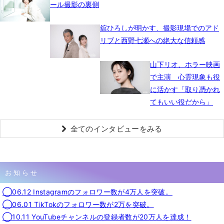
ール撮影の裏側
舘ひろしが明かす、撮影現場でのアド
リブと西野七瀬への絶大な信頼感
山下リオ、ホラー映画
で主演 心霊現象も役
に活かす「取り憑かれ
てもいい役だから」
全てのインタビューをみる
お知らせ
◯06.12 Instagramのフォロワー数が4万人を突破。
◯06.01 TikTokのフォロワー数が2万を突破。
◯10.11 YouTubeチャンネルの登録者数が20万人を達成！