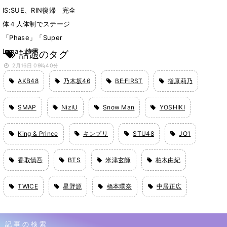
IS:SUE、RIN復帰 完全
体４人体制でステージ
「Phase」「Super
Luna」披露
話題のタグ
2月16日 09時40分
AKB48
乃木坂46
BE:FIRST
指原莉乃
SMAP
NiziU
Snow Man
YOSHIKI
King & Prince
キンプリ
STU48
JO1
香取慎吾
BTS
米津玄師
柏木由紀
TWICE
星野源
橋本環奈
中居正広
記事の検索