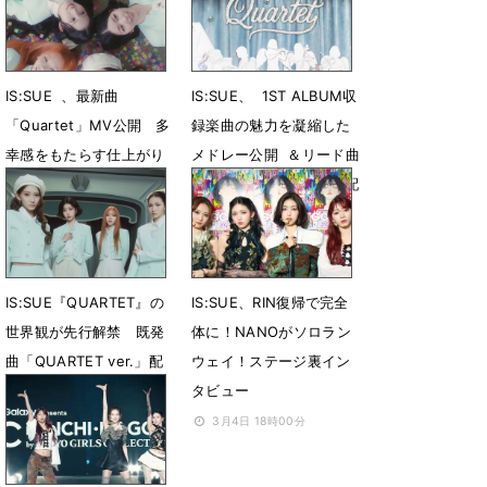
5月25日 15時30分
IS:SUE 、最新曲
IS:SUE、 1ST ALBUM収
「Quartet」MV公開 多
録楽曲の魅力を凝縮した
幸感をもたらす仕上がり
メドレー公開 ＆リード曲
に
「Quartet」Short ver.配
信開始
5月8日 19時00分
4月21日 19時06分
IS:SUE『QUARTET』の
IS:SUE、RIN復帰で完全
世界観が先行解禁 既発
体に！NANOがソロラン
曲「QUARTET ver.」配
ウェイ！ステージ裏イン
信スタート
タビュー
4月10日 22時50分
3月4日 18時00分