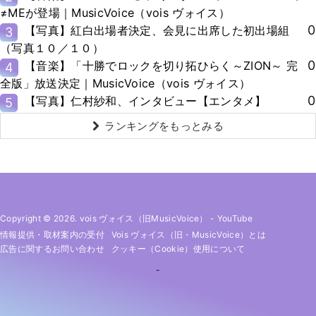
≠MEが登場｜MusicVoice（vois ヴォイス）
0
【写真】紅白出場者決定、会見に出席した初出場組
3
（写真１０／１０）
0
【音楽】「十勝でロックを切り拓ひらく～ZION～ 完
4
全版」放送決定｜MusicVoice（vois ヴォイス）
0
【写真】仁村紗和、インタビュー【エンタメ】
5
ランキングをもっとみる
Copyright © 2026. vois ヴォイス（旧MusicVoice）
-
YouTube
情報提供・取材案内の受付
Vois ヴォイス（旧・MusicVoice）とは
広告に関するお問い合わせ
クッキー（cookie）使用について
-