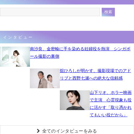
インタビュー
南沙良、金密輸に手を染める妊婦役を熱演 シンガポ
ール撮影の裏側
舘ひろしが明かす、撮影現場でのアド
リブと西野七瀬への絶大な信頼感
山下リオ、ホラー映画
で主演 心霊現象も役
に活かす「取り憑かれ
てもいい役だから」
全てのインタビューをみる