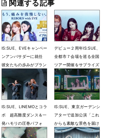
関連する記事
IS:SUE、EVEキャンペー
デビュー２周年IS:SUE、
ンアンバサダーに就任
全都市７会場を巡る全国
彼女たちの歩みがブラン
ツアー開催をサプライズ
ドの掲げる姿勢と共鳴
発表
6月22日 13時41分
6月20日 16時13分
IS:SUE、LINEMOとコラ
IS:SUE、東京ガーデンシ
ボ 超高難度ダンス＆一
アターで追加公演「これ
発ハモリの圧巻パフォ
からも素敵な景色を届け
ていきたい」
6月5日 14時32分