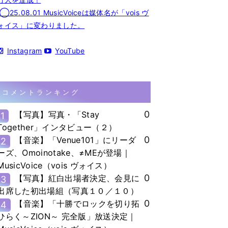
◯25.08.01 MusicVoiceは媒体名が「vois ヴ
ォイス」に変わりました。
Instagram
YouTube
コメントランキング
0
【写真】写真・「Stay
1
Together」インタビュー（２）
0
【音楽】「Venue101」にリーダ
2
ーズ、Omoinotake、≠MEが登場｜
MusicVoice（vois ヴォイス）
0
【写真】紅白出場者決定、会見に
3
出席した初出場組（写真１０／１０）
0
【音楽】「十勝でロックを切り拓
4
ひらく～ZION～ 完全版」放送決定｜