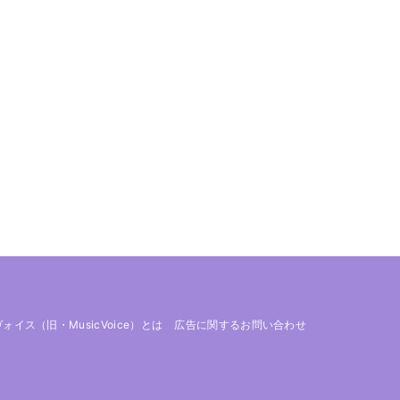
 ヴォイス（旧・MusicVoice）とは
広告に関するお問い合わせ