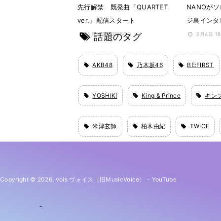
先行解禁 既発曲「QUARTET
NANOが
ver.」配信スタート
ジ裏インタ
話題のタグ
4月10日 22時50分
3月4日 1
AKB48
乃木坂46
BE:FIRST
YOSHIKI
King & Prince
キン
米津玄師
柏木由紀
TWICE
Copyright © 2026. vois ヴォイス（旧MusicVoice）
-
YouTube
-