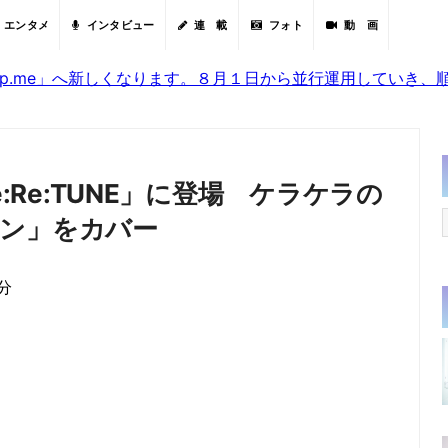
エンタメ
インタビュー
連 載
フォト
動 画
sjp.me」へ新しくなります。８月１日から並行運用していき
:Re:Re:TUNE」に登場 ケラケラの
ン」をカバー
0分