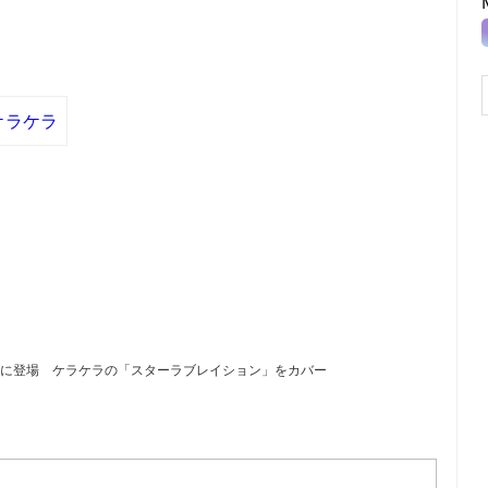
ケラケラ
e:TUNE」に登場 ケラケラの「スターラブレイション」をカバー
）