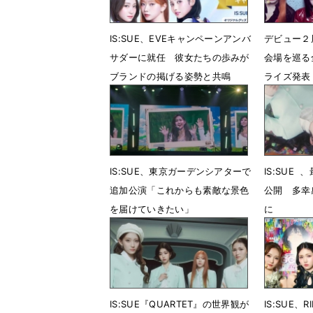
IS:SUE、EVEキャンペーンアンバ
デビュー２周
サダーに就任 彼女たちの歩みが
会場を巡る
ブランドの掲げる姿勢と共鳴
ライズ発表
6月22日 13時41分
6月20日 
IS:SUE、東京ガーデンシアターで
IS:SUE 
追加公演「これからも素敵な景色
公開 多幸
を届けていきたい」
に
5月25日 15時30分
5月8日 1
IS:SUE『QUARTET』の世界観が
IS:SUE