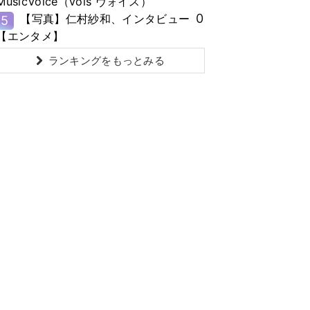
MusicVoice（vois ヴォイス）
0
【写真】仁村紗和、インタビュー
5
【エンタメ】
ランキングをもっとみる