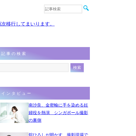
音楽
エンタメ
、順次移行してまいります。
インタビュー
動画
連載
フォト
記事の検索
インタビュー
南沙良、金密輸に手を染める妊
婦役を熱演 シンガポール撮影
の裏側
舘ひろしが明かす、撮影現場で