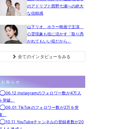
のアドリブと西野七瀬への絶大
な信頼感
山下リオ、ホラー映画で主演
心霊現象も役に活かす「取り憑
かれてもいい役だから」
全てのインタビューをみる
お知らせ
◯06.12 Instagramのフォロワー数が4万人
を突破。
◯06.01 TikTokのフォロワー数が2万を突
破。
◯10.11 YouTubeチャンネルの登録者数が20
万人を達成！