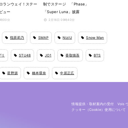
ソロランウェイ！ステー
制でステージ 「Phase」
ビュー
「Super Luna」披露
8時00分
2月16日 09時40分
指原莉乃
SMAP
NiziU
Snow Man
プリ
STU48
JO1
香取慎吾
BTS
星野源
橋本環奈
中居正広
情報提供・取材案内の受付
Vois
クッキー（cookie）使用について