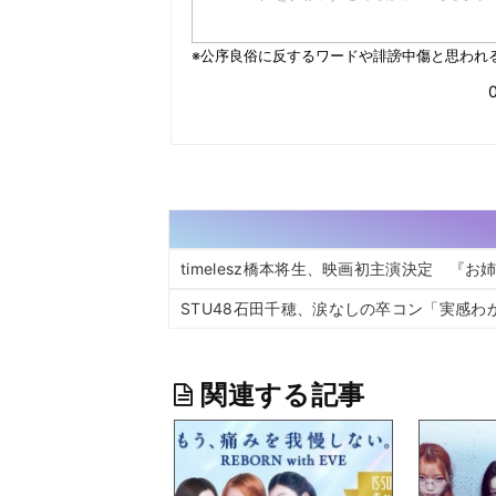
timelesz橋本将生、映画初主演決定 『
STU48石田千穂、涙なしの卒コン「実感わ
関連する記事