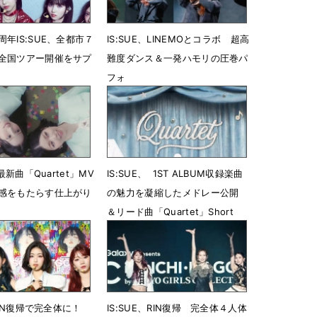
年IS:SUE、全都市７
IS:SUE、LINEMOとコラボ 超高
全国ツアー開催をサプ
難度ダンス＆一発ハモリの圧巻パ
フォ
16時13分
6月5日 14時32分
、最新曲「Quartet」MV
IS:SUE、 1ST ALBUM収録楽曲
感をもたらす仕上がり
の魅力を凝縮したメドレー公開
＆リード曲「Quartet」Short
ver.配信開始
9時00分
4月21日 19時06分
、RIN復帰で完全体に！
IS:SUE、RIN復帰 完全体４人体