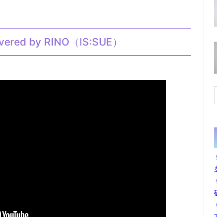
d by RINO（IS:SUE）