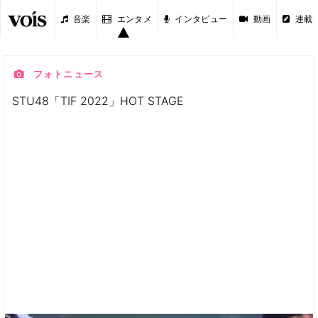
音楽
エンタメ
インタビュー
動画
連載
フォトニュース
STU48「TIF 2022」HOT STAGE