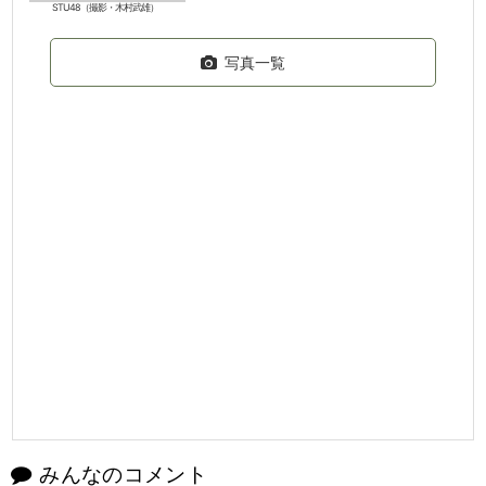
STU48（撮影・木村武雄）
写真一覧
みんなのコメント