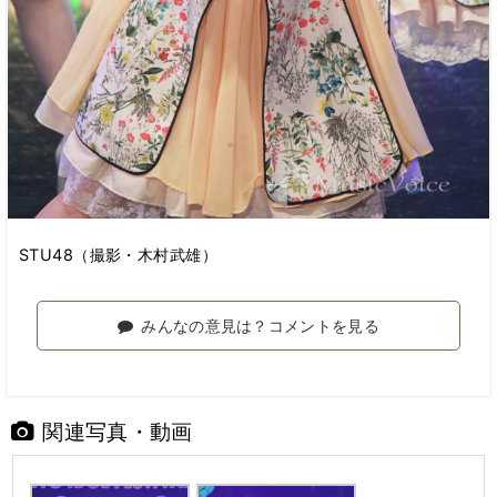
STU48（撮影・木村武雄）
みんなの意見は？コメントを見る
関連写真・動画