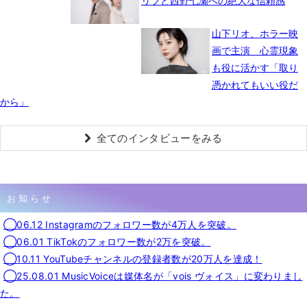
リブと西野七瀬への絶大な信頼感
山下リオ、ホラー映
画で主演 心霊現象
も役に活かす「取り
憑かれてもいい役だ
から」
全てのインタビューをみる
お知らせ
◯06.12 Instagramのフォロワー数が4万人を突破。
◯06.01 TikTokのフォロワー数が2万を突破。
◯10.11 YouTubeチャンネルの登録者数が20万人を達成！
◯25.08.01 MusicVoiceは媒体名が「vois ヴォイス」に変わりまし
た。