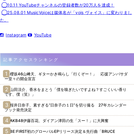
◯10.11 YouTubeチャンネルの登録者数が20万人を達成！
◯25.08.01 MusicVoiceは媒体名が「vois ヴォイス」に変わりまし
た。
Instagram
YouTube
記事アクセスランキング
櫻坂46山﨑天、ギターかき鳴らし「行くぞー！」 応援アンバサダ
ー堂々の開会宣言
山田涼介、香水をまとう「僕を嗅ぎたいですよね？すごくいい香り
です、僕（笑）」
桜井日奈子、素すぎる“日奈子の１日”を切り撮る 27年カレンダー
ブック発売決定
AKB48伊藤百花、ダイアン津田の生「スー！」に大興奮
BE:FIRST初のグローバルEPリリース決定＆先行曲「BRUCE