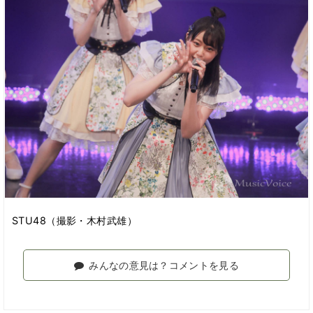
STU48（撮影・木村武雄）
みんなの意見は？コメントを見る