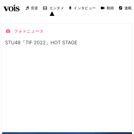
音楽
エンタメ
インタビュー
動画
連載
フォトニュース
STU48「TIF 2022」HOT STAGE