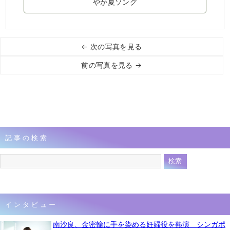
やか夏ソング
← 次の写真を見る
前の写真を見る →
記事の検索
インタビュー
南沙良、金密輸に手を染める妊婦役を熱演 シンガポ