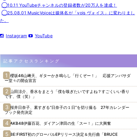
◯10.11 YouTubeチャンネルの登録者数が20万人を達成！
◯25.08.01 MusicVoiceは媒体名が「vois ヴォイス」に変わりまし
た。
Instagram
YouTube
記事アクセスランキング
櫻坂46山﨑天、ギターかき鳴らし「行くぞー！」 応援アンバサダ
ー堂々の開会宣言
山田涼介、香水をまとう「僕を嗅ぎたいですよね？すごくいい香り
です、僕（笑）」
桜井日奈子、素すぎる“日奈子の１日”を切り撮る 27年カレンダー
ブック発売決定
AKB48伊藤百花、ダイアン津田の生「スー！」に大興奮
BE:FIRST初のグローバルEPリリース決定＆先行曲「BRUCE