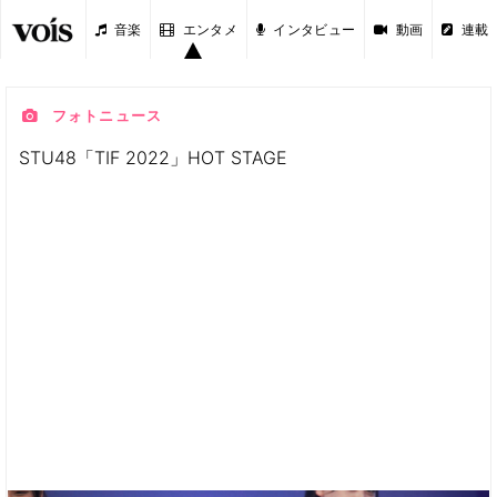
音楽
エンタメ
インタビュー
動画
連載
フォトニュース
STU48「TIF 2022」HOT STAGE