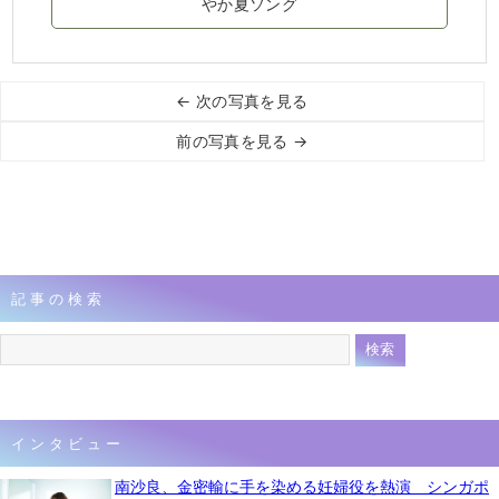
やか夏ソング
← 次の写真を見る
前の写真を見る →
記事の検索
インタビュー
南沙良、金密輸に手を染める妊婦役を熱演 シンガポ