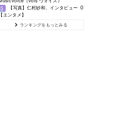
MusicVoice（vois ヴォイス）
0
【写真】仁村紗和、インタビュー
5
【エンタメ】
ランキングをもっとみる