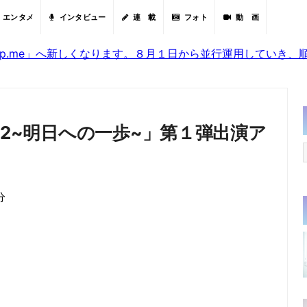
エンタメ
インタビュー
連 載
フォト
動 画
sjp.me」へ新しくなります。８月１日から並行運用していき
22~明日への一歩~」第１弾出演ア
分