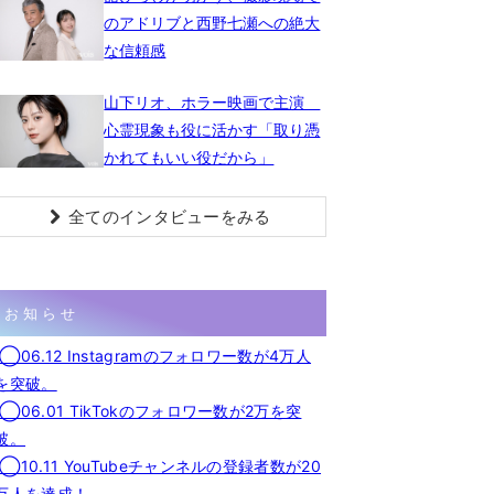
のアドリブと西野七瀬への絶大
な信頼感
山下リオ、ホラー映画で主演
心霊現象も役に活かす「取り憑
かれてもいい役だから」
全てのインタビューをみる
お知らせ
◯06.12 Instagramのフォロワー数が4万人
を突破。
◯06.01 TikTokのフォロワー数が2万を突
破。
◯10.11 YouTubeチャンネルの登録者数が20
万人を達成！