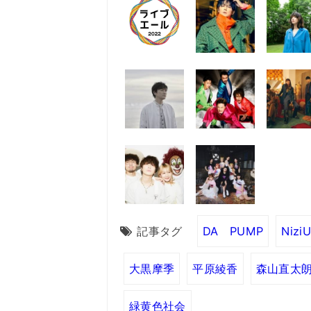
記事タグ
DA PUMP
NiziU
大黒摩季
平原綾香
森山直太
緑黄色社会