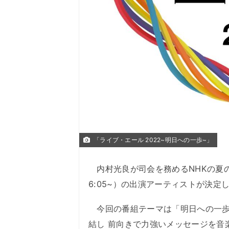
「ライブ・エール 2022~明日への一歩~」
内村光良が司会を務めるNHKの夏の
6:05~）の出演アーティストが決定
今回の番組テーマは「明日への一歩
結し 前向きで力強いメッセージを音