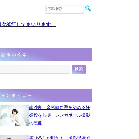
音楽
エンタメ
、順次移行してまいります。
インタビュー
動画
連載
フォト
記事の検索
インタビュー
南沙良、金密輸に手を染める妊
婦役を熱演 シンガポール撮影
の裏側
舘ひろしが明かす、撮影現場で