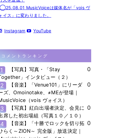
◯25.08.01 MusicVoiceは媒体名が「vois ヴ
ォイス」に変わりました。
Instagram
YouTube
コメントランキング
0
【写真】写真・「Stay
1
Together」インタビュー（２）
0
【音楽】「Venue101」にリーダ
2
ーズ、Omoinotake、≠MEが登場｜
MusicVoice（vois ヴォイス）
0
【写真】紅白出場者決定、会見に
3
出席した初出場組（写真１０／１０）
0
【音楽】「十勝でロックを切り拓
4
ひらく～ZION～ 完全版」放送決定｜