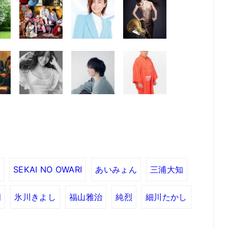
SEKAI NO OWARI
あいみょん
三浦大知
朗
氷川きよし
福山雅治
純烈
細川たかし