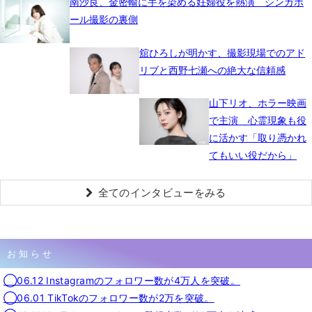
南沙良、金密輸に手を染める妊婦役を熱演 シンガポ
ール撮影の裏側
舘ひろしが明かす、撮影現場でのアド
リブと西野七瀬への絶大な信頼感
山下リオ、ホラー映画
で主演 心霊現象も役
に活かす「取り憑かれ
てもいい役だから」
全てのインタビューをみる
お知らせ
◯06.12 Instagramのフォロワー数が4万人を突破。
◯06.01 TikTokのフォロワー数が2万を突破。