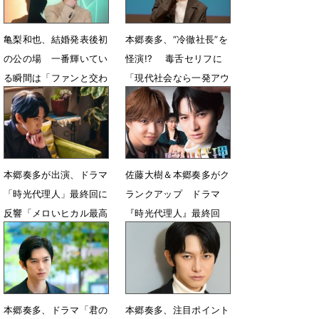
亀梨和也、結婚発表後初
本郷奏多、“冷徹社長”を
の公の場 一番輝いてい
怪演!? 毒舌セリフに
る瞬間は「ファンと交わ
「現代社会なら一発アウ
る時間」
ト」
7月22日 19時00分
7月7日 08時00分
本郷奏多が出演、ドラマ
佐藤大樹＆本郷奏多がク
「時光代理人」最終回に
ランクアップ ドラマ
反響「メロいヒカル最高
『時光代理人』最終回
でした！」
へ 撮影秘話とバディの
絆
6月15日 07時00分
6月12日 22時38分
本郷奏多、ドラマ「君の
本郷奏多、注目ポイント