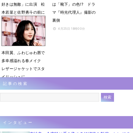
好きは無敵」に出演 松
は「靴下」の色!? ドラ
本若菜と佐野勇斗の前に
マ『時光代理人』撮影の
立ちはだかる社長役
裏側
6月11日 06時00分
4月25日 18時00分
本田翼、ふわじゅわ唇で
多幸感溢れる春メイク
レザージャケットでスタ
イリッシュに
記事の検索
4月4日 06時48分
インタビュー