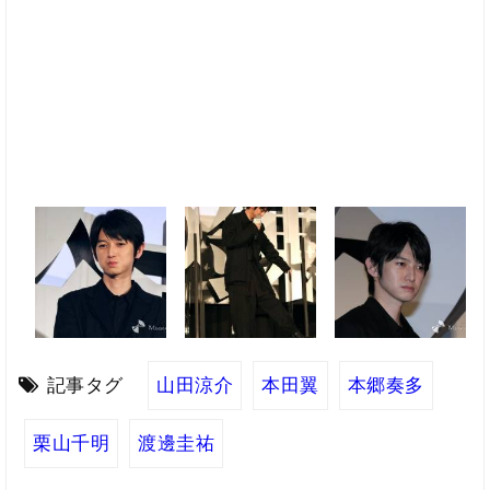
記事タグ
山田涼介
本田翼
本郷奏多
栗山千明
渡邊圭祐