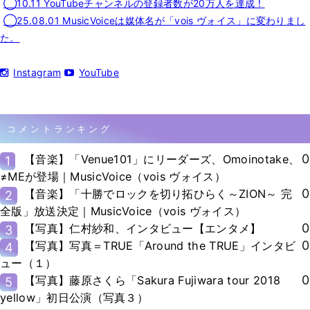
◯10.11 YouTubeチャンネルの登録者数が20万人を達成！
◯25.08.01 MusicVoiceは媒体名が「vois ヴォイス」に変わりまし
た。
Instagram
YouTube
コメントランキング
0
【音楽】「Venue101」にリーダーズ、Omoinotake、
1
≠MEが登場｜MusicVoice（vois ヴォイス）
0
【音楽】「十勝でロックを切り拓ひらく～ZION～ 完
2
全版」放送決定｜MusicVoice（vois ヴォイス）
0
【写真】仁村紗和、インタビュー【エンタメ】
3
0
【写真】写真＝TRUE「Around the TRUE」インタビ
4
ュー（１）
0
【写真】藤原さくら「Sakura Fujiwara tour 2018
5
yellow」初日公演（写真３）