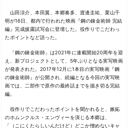
山田涼介、本田翼、本郷奏多、渡邊圭祐、栗山千
明が16日、都内で行われた映画『鋼の錬金術師 完結
編』完成披露試写会に登壇した。役作りでこだわっ
たポイントなど語った。
「鋼の錬金術師」は2021年に連載開始20周年を迎
え、新プロジェクトとして、5年ぶりとなる実写映画
が発表された。2017年12月に1本目の実写映画『鋼
の錬金術師』が公開され、続編となる今回の実写映
画では、二部作で原作の最終話までを描き切る完結
編。
役作りでこだわったポイントを聞かれると、嫉妬
のホムンクルス・エンヴィーを演じる本郷は、
「（こにくたらしいんだけど）どこか憎めないキャ