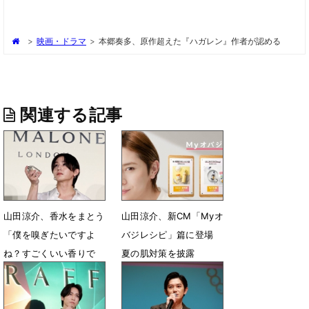
>
映画・ドラマ
>
本郷奏多、原作超えた『ハガレン』作者が認める
関連する記事
山田涼介、香水をまとう
山田涼介、新CM「Myオ
「僕を嗅ぎたいですよ
バジレシピ」篇に登場
ね？すごくいい香りで
夏の肌対策を披露
す、僕（笑）」
7月29日 12時30分
8月4日 21時55分