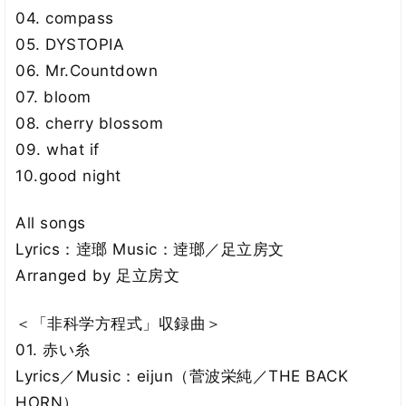
04. compass
05. DYSTOPIA
06. Mr.Countdown
07. bloom
08. cherry blossom
09. what if
10.good night
All songs
Lyrics：逹瑯 Music：逹瑯／足立房文
Arranged by 足立房文
＜「非科学方程式」収録曲＞
01. 赤い糸
Lyrics／Music：eijun（菅波栄純／THE BACK
HORN）