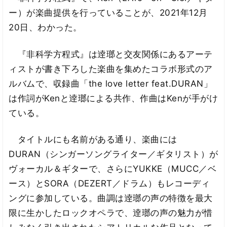
ー）が楽曲提供を行っていることが、2021年12月
20日、わかった。
『非科学方程式』は逹瑯と交友関係にあるアーテ
ィストが書き下ろした楽曲を集めたコラボ形式のア
ルバムで、収録曲「the love letter feat.DURAN」
は作詞がKenと逹瑯による共作、作曲はKenが手がけ
ている。
タイトルにも名前がある通り、楽曲には
DURAN（シンガーソングライター／ギタリスト）が
ヴォーカル＆ギターで、さらにYUKKE（MUCC／ベ
ース）とSORA（DEZERT／ドラム）もレコーディ
ングに参加している。曲調は逹瑯の声の特徴を最大
限に生かしたロックオペラで、逹瑯の声の魅力が惜