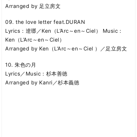
Arranged by 足立房文
09. the love letter feat.DURAN
Lyrics：逹瑯／Ken（L’Arc～en～Ciel） Music：
Ken（L’Arc～en～Ciel）
Arranged by Ken（L’Arc～en～Ciel ）／足立房文
10. 朱色の月
Lyrics／Music：杉本善徳
Arranged by Kanri／杉本義徳