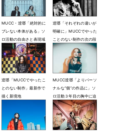
MUCC・逹瑯「絶対的に
逹瑯「それぞれの違いが
ブレない本体がある」ソ
明確に」MUCCでやった
ロ活動の自由さと表現域
ことのない制作の次の段
階へ
3月11日 13時00分
9月10日 13時00分
逹瑯「MUCCでやったこ
MUCC逹瑯「よりパーソ
とのない制作」最新作で
ナルな“個”の作品に」ソ
描く新境地
ロ活動３年目の胸中に迫
る
1月4日 21時03分
4月3日 12時00分