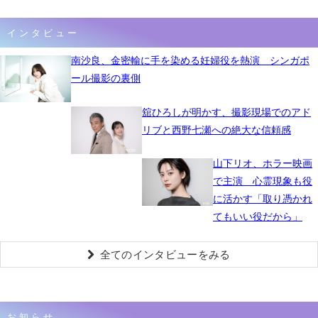
インタビュー
南沙良、金密輸に手を染める妊婦役を熱演 シンガポ
ール撮影の裏側
舘ひろしが明かす、撮影現場でのアド
リブと西野七瀬への絶大な信頼感
山下リオ、ホラー映画
で主演 心霊現象も役
に活かす「取り憑かれ
てもいい役だから」
全てのインタビューをみる
お知らせ