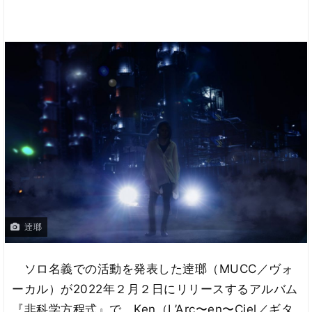
逹瑯
ソロ名義での活動を発表した逹瑯（MUCC／ヴォ
ーカル）が2022年２月２日にリリースするアルバム
『非科学方程式』で、Ken（L’Arc〜en〜Ciel／ギタ