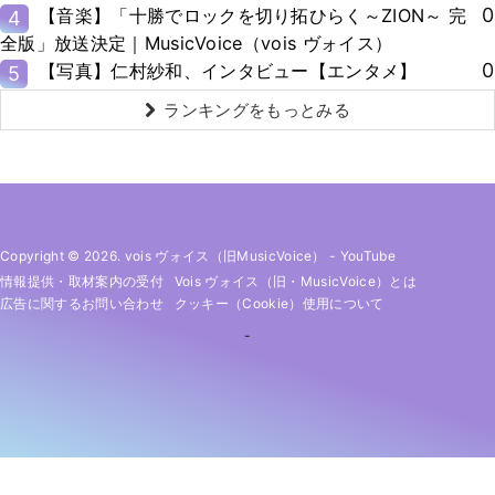
0
【音楽】「十勝でロックを切り拓ひらく～ZION～ 完
4
全版」放送決定｜MusicVoice（vois ヴォイス）
0
【写真】仁村紗和、インタビュー【エンタメ】
5
ランキングをもっとみる
Copyright © 2026. vois ヴォイス（旧MusicVoice）
-
YouTube
情報提供・取材案内の受付
Vois ヴォイス（旧・MusicVoice）とは
広告に関するお問い合わせ
クッキー（cookie）使用について
-