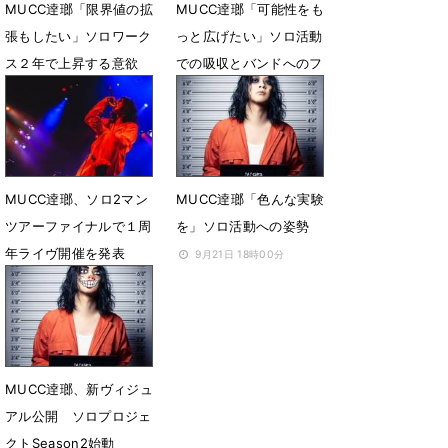
MUCC逹瑯「限界値の拡
MUCC逹瑯「可能性をも
張もしたい」ソロワーク
っと広げたい」ソロ活動
ス２年で上昇する意欲
での吸収とバンドへのフ
ィードバックとは
12月6日 18時00分
3月15日 12時00分
MUCC逹瑯、ソロ2マン
MUCC逹瑯「色んな実験
ツアーファイナルで１周
を」ソロ活動への姿勢
年ライヴ開催を発表
9月21日 18時00分
9月27日 12時00分
MUCC逹瑯、新ヴィジュ
アル公開 ソロプロジェ
クトSeason2始動