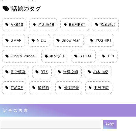
話題のタグ
9月6日 14時34分
AKB48
乃木坂46
BE:FIRST
指原莉乃
SMAP
NiziU
Snow Man
YOSHIKI
King & Prince
キンプリ
STU48
JO1
香取慎吾
BTS
米津玄師
柏木由紀
TWICE
星野源
橋本環奈
中居正広
記事の検索