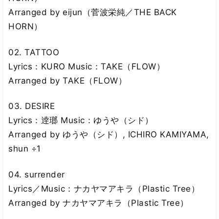
Arranged by eijun（菅波栄純／THE BACK
HORN）
02. TATTOO
Lyrics：KURO Music：TAKE（FLOW）
Arranged by TAKE（FLOW）
03. DESIRE
Lyrics：逹瑯 Music：ゆうや（シド）
Arranged by ゆうや（シド）, ICHIRO KAMIYAMA,
shun ÷1
04. surrender
Lyrics／Music：ナカヤマアキラ（Plastic Tree）
Arranged by ナカヤマアキラ（Plastic Tree）