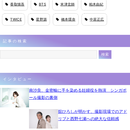
香取慎吾
BTS
米津玄師
柏木由紀
TWICE
星野源
橋本環奈
中居正広
記事の検索
インタビュー
南沙良、金密輸に手を染める妊婦役を熱演 シンガポ
ール撮影の裏側
舘ひろしが明かす、撮影現場でのアド
リブと西野七瀬への絶大な信頼感