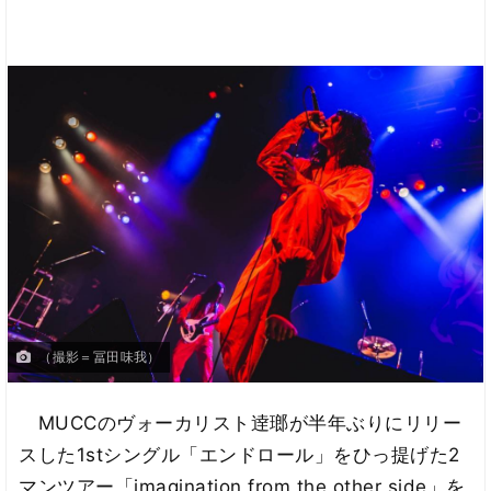
（撮影＝冨田味我）
MUCCのヴォーカリスト逹瑯が半年ぶりにリリー
スした1stシングル「エンドロール」をひっ提げた2
マンツアー「imagination from the other side」を