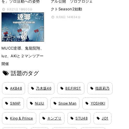
を」ソロ活動への姿勢
アル公開 ソロプロジェ
クトSeason2始動
9月21日 18時00分
9月6日 14時34分
MUCC逹瑯、鬼龍院翔、
luz、AKiと２マンツアー
開催
話題のタグ
7月20日 23時00分
AKB48
乃木坂46
BE:FIRST
指原莉乃
SMAP
NiziU
Snow Man
YOSHIKI
King & Prince
キンプリ
STU48
JO1