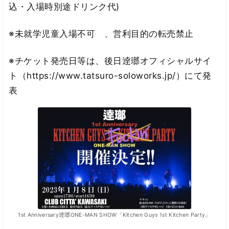
込・入場時別途ドリンク代)
※未就学児童入場不可 、営利目的の転売禁止
※チケット発売日等は、後日逹瑯オフィシャルサイ
ト（https://www.tatsuro-soloworks.jp/）にて発
表
1st Anniversary逹瑯ONE-MAN SHOW「Kitchen Guys 1st Kitchen Party」