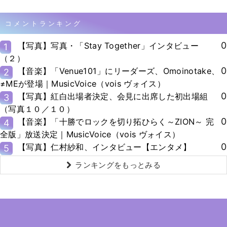
コメントランキング
0
【写真】写真・「Stay Together」インタビュー
1
（２）
0
【音楽】「Venue101」にリーダーズ、Omoinotake、
2
≠MEが登場｜MusicVoice（vois ヴォイス）
0
【写真】紅白出場者決定、会見に出席した初出場組
3
（写真１０／１０）
0
【音楽】「十勝でロックを切り拓ひらく～ZION～ 完
4
全版」放送決定｜MusicVoice（vois ヴォイス）
0
【写真】仁村紗和、インタビュー【エンタメ】
5
ランキングをもっとみる