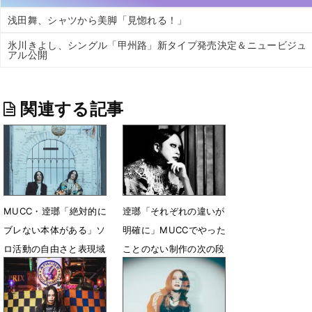
浅田舞、シャツから美脚「見惚れる！」
氷川きよし、シングル「甲州路」新タイプ発売決定＆ニュービジュ
アル公開
関連する記事
MUCC・逹瑯「絶対的に
逹瑯「それぞれの違いが
ブレない本体がある」ソ
明確に」MUCCでやった
ロ活動の自由さと表現域
ことのない制作の次の段
階へ
3月11日 13時00分
9月10日 13時00分