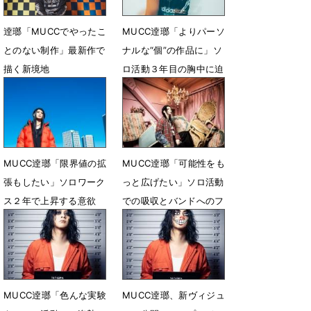
逹瑯「MUCCでやったこ
MUCC逹瑯「よりパーソ
とのない制作」最新作で
ナルな“個”の作品に」ソ
描く新境地
ロ活動３年目の胸中に迫
る
1月4日 21時03分
4月3日 12時00分
MUCC逹瑯「限界値の拡
MUCC逹瑯「可能性をも
張もしたい」ソロワーク
っと広げたい」ソロ活動
ス２年で上昇する意欲
での吸収とバンドへのフ
ィードバックとは
12月6日 18時00分
3月15日 12時00分
MUCC逹瑯「色んな実験
MUCC逹瑯、新ヴィジュ