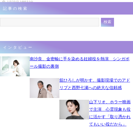
1月23日 16時31分
記事の検索
インタビュー
南沙良、金密輸に手を染める妊婦役を熱演 シンガポ
ール撮影の裏側
舘ひろしが明かす、撮影現場でのアド
リブと西野七瀬への絶大な信頼感
山下リオ、ホラー映画
で主演 心霊現象も役
に活かす「取り憑かれ
てもいい役だから」