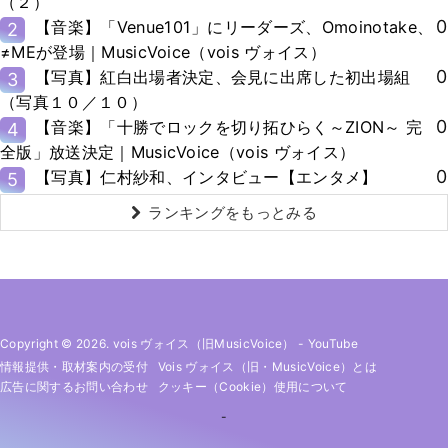
（２）
0
【音楽】「Venue101」にリーダーズ、Omoinotake、
2
≠MEが登場｜MusicVoice（vois ヴォイス）
0
【写真】紅白出場者決定、会見に出席した初出場組
3
（写真１０／１０）
0
【音楽】「十勝でロックを切り拓ひらく～ZION～ 完
4
全版」放送決定｜MusicVoice（vois ヴォイス）
0
【写真】仁村紗和、インタビュー【エンタメ】
5
ランキングをもっとみる
Copyright © 2026. vois ヴォイス（旧MusicVoice）
-
YouTube
情報提供・取材案内の受付
Vois ヴォイス（旧・MusicVoice）とは
広告に関するお問い合わせ
クッキー（cookie）使用について
-