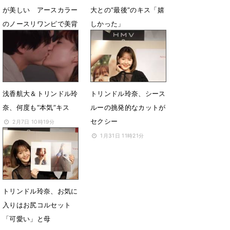
が美しい アースカラー
大との“最後”のキス「嬉
のノースリワンピで美背
しかった」
中も
2月10日 15時11分
2月20日 07時19分
浅香航大＆トリンドル玲
トリンドル玲奈、シース
奈、何度も“本気”キス
ルーの挑発的なカットが
セクシー
2月7日 10時19分
1月31日 11時21分
トリンドル玲奈、お気に
入りはお尻コルセット
「可愛い」と母