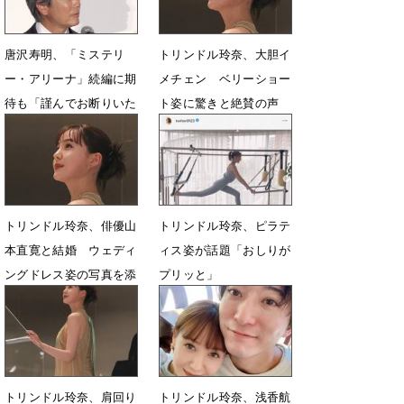
唐沢寿明、「ミステリ
トリンドル玲奈、大胆イ
ー・アリーナ」続編に期
メチェン ベリーショー
待も「謹んでお断りいた
ト姿に驚きと絶賛の声
します！」
「めっちゃキュート」
5月24日 13時46分
3月31日 08時56分
トリンドル玲奈、俳優山
トリンドル玲奈、ピラテ
本直寛と結婚 ウェディ
ィス姿が話題「おしりが
ングドレス姿の写真を添
プリッと」
え
3月23日 10時37分
1月19日 08時43分
トリンドル玲奈、肩回り
トリンドル玲奈、浅香航