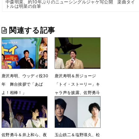
中森明菜、約10年ぶりのニューシングルジャケ写公開 楽曲タイ
トルは明菜の自筆
関連する記事
唐沢寿明、ウッディ役30
唐沢寿明＆所ジョージ
年 舞台挨拶で「あば
「トイ・ストーリー」キ
よ！相棒！」
ャラ声を披露、佐野勇斗
＆井上和ら初参加組も
7月25日 10時12分
7月4日 09時03分
佐野勇斗＆井上和ら、夜
玉山鉄二＆塩野瑛久、松