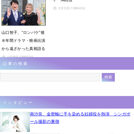
4月15日 07時00分
2月12日 13時40分
山口智子、“ロンバケ”後
８年間ドラマ・映画出演
から遠ざかった真相語る
1月18日 13時57分
記事の検索
インタビュー
南沙良、金密輸に手を染める妊婦役を熱演 シンガポ
ール撮影の裏側