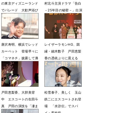
の東京ディズニーランド
村北斗主演ドラマ「告白
でパレード 大歓声浴び
－25年目の秘密－」出演
る
決定
7月4日 08時53分
5月15日 06時00分
唐沢寿明、横浜でレッド
レイザーラモンHG、因
カーペット 登場早々に
縁・細木数子 戸田恵梨
「コマネチ」披露して沸
香の憑依ぶりに震える
かす
「トラウマを思い出し
た」
5月4日 17時44分
4月15日 07時16分
戸田恵梨香、大胆美背
松雪泰子、美しく 玉山
中 エスコートの生田斗
鉄二にエスコートされ登
真 戸田の演技を「凄ま
場 「水滸伝」でスパ
じさを思い知る」
イ・馬桂役