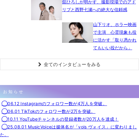
舘ひろしが明かす、撮影現場でのアド
リブと西野七瀬への絶大な信頼感
山下リオ、ホラー映画
で主演 心霊現象も役
に活かす「取り憑かれ
てもいい役だから」
全てのインタビューをみる
お知らせ
◯06.12 Instagramのフォロワー数が4万人を突破。
◯06.01 TikTokのフォロワー数が2万を突破。
◯10.11 YouTubeチャンネルの登録者数が20万人を達成！
◯25.08.01 MusicVoiceは媒体名が「vois ヴォイス」に変わりまし
た。