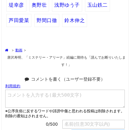
堤幸彦
奥野壮
浅野ゆう子
玉山鉄二
芦田愛菜
野間口徹
鈴木伸之
>
動画
>
唐沢寿明、「ミステリー・アリーナ」続編に期待も「謹んでお断りいたしま
す！」
コメントを書く（ユーザー登録不要）