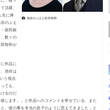
役に、様々
して活躍、
人生に捧
池谷のぶえと杉田智和
池谷のぶえ
公・坂田銀
ど、数々の
杉田智和が
に作品に
て、池谷は
という視点
まっても、
続けるのだ
さを感じます。」と作品へのコメントを寄せている。また
ると、彼の事を本当の息子のように思えてきました」と