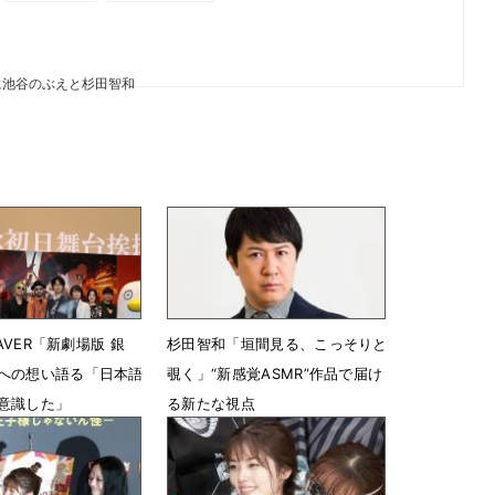
に池谷のぶえと杉田智和
EAVER「新劇場版 銀
杉田智和「垣間見る、こっそりと
への想い語る「日本語
覗く」“新感覚ASMR”作品で届け
意識した」
る新たな視点
13時50分
11月7日 18時00分