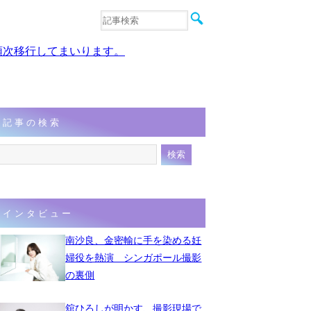
音楽
エンタメ
、順次移行してまいります。
インタビュー
動画
連載
フォト
記事の検索
インタビュー
南沙良、金密輸に手を染める妊
婦役を熱演 シンガポール撮影
の裏側
舘ひろしが明かす、撮影現場で