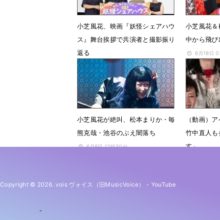
小芝風花、映画『妖怪シェアハウ
小芝風花＆
ス』舞台挨拶で共演者と撮影振り
中から飛び
返る
6月18日 
7月6日 18時50分
小芝風花が絶叫、松本まりか・毎
（動画）ア
熊克哉・池谷のぶえ闇落ち
竹中直人も
す」
6月6日 12時30分
11月4日 
Copyright © 2026. vois ヴォイス（旧MusicVoice）
-
YouTube
-