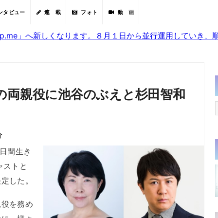
ンタビュー
連 載
フォト
動 画
sjp.me」へ新しくなります。８月１日から並行運用していき
の両親役に池谷のぶえと杉田智和
分
日間生き
ャストと
決定した。
役を務め