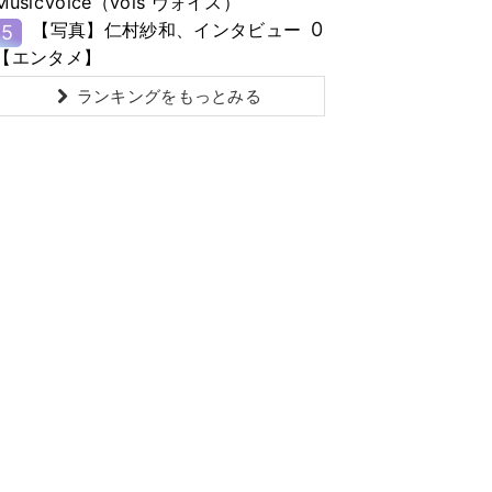
MusicVoice（vois ヴォイス）
0
【写真】仁村紗和、インタビュー
5
【エンタメ】
ランキングをもっとみる