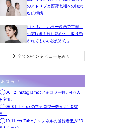
のアドリブと西野七瀬への絶大
な信頼感
山下リオ、ホラー映画で主演
心霊現象も役に活かす「取り憑
かれてもいい役だから」
全てのインタビューをみる
お知らせ
◯06.12 Instagramのフォロワー数が4万人
を突破。
◯06.01 TikTokのフォロワー数が2万を突
破。
◯10.11 YouTubeチャンネルの登録者数が20
万人を達成！