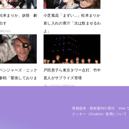
松本まりか、妖怪 劇
小芝風花「まずい…」松本まりか
出す
差し入れの青汁「次は飲ませるわ
よ」
09時26分
6月8日 11時30分
ベンジャーズ・ニック
戸田恵子ら東京タワー点灯、竹中
参戦「緊張しておりま
直人がサプライズ登壇
11月2日 06時00分
10時55分
情報提供・取材案内の受付
Vois
クッキー（cookie）使用について