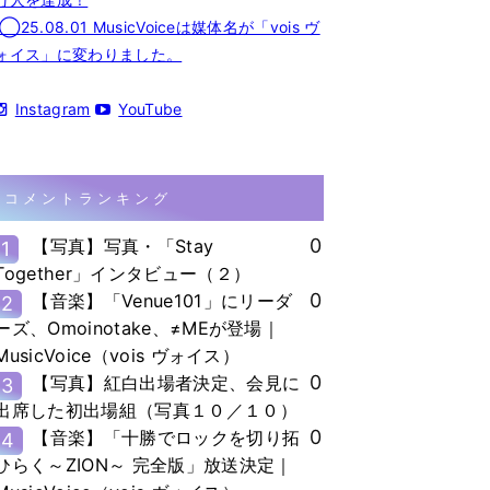
◯25.08.01 MusicVoiceは媒体名が「vois ヴ
ォイス」に変わりました。
Instagram
YouTube
コメントランキング
0
【写真】写真・「Stay
1
Together」インタビュー（２）
0
【音楽】「Venue101」にリーダ
2
ーズ、Omoinotake、≠MEが登場｜
MusicVoice（vois ヴォイス）
0
【写真】紅白出場者決定、会見に
3
出席した初出場組（写真１０／１０）
0
【音楽】「十勝でロックを切り拓
4
ひらく～ZION～ 完全版」放送決定｜