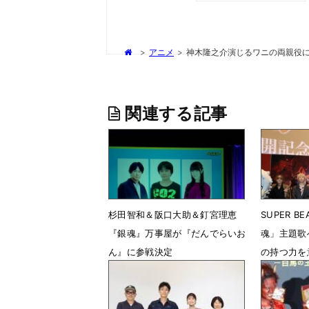
>
アニメ
>
神木隆之介演じるワニの両親役
関連する記事
杉田智和＆阪口大助＆釘宮理恵
SUPER B
『銀魂』万事屋が『だんでらいお
魂」主題歌
ん』に参戦決定
の持つ力を
3月31日 08時42分
2月13日 