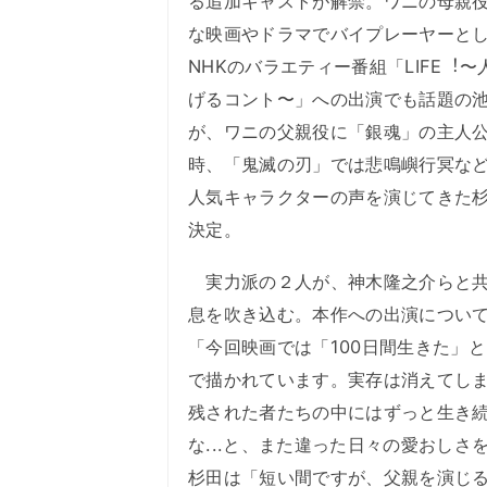
る追加キャストが解禁。ワニの母親
な映画やドラマでバイプレーヤーと
NHKのバラエティー番組「LIFE︕〜
げるコント〜」への出演でも話題の
が、ワニの父親役に「銀魂」の主人
時、「⻤滅の刃」では悲鳴嶼行冥な
人気キャラクターの声を演じてきた
決定。
実力派の２人が、神木隆之介らと共
息を吹き込む。本作への出演につい
「今回映画では「100日間生きた」
で描かれています。実存は消えてし
残された者たちの中にはずっと生き
な...と、また違った日々の愛おし
杉田は「短い間ですが、父親を演じ