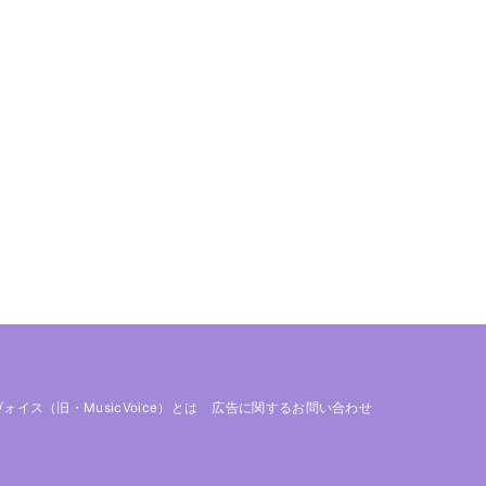
 ヴォイス（旧・MusicVoice）とは
広告に関するお問い合わせ