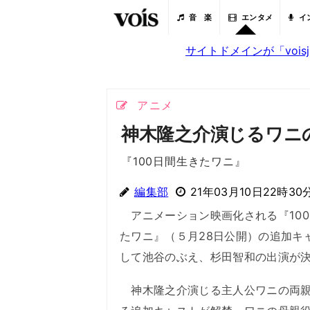
音 楽
エンタメ
イ
サイトドメインが「voi
アニメ
神木隆之介演じるワニ
『100日間生きたワニ』
編集部
21年03月10日22時30
アニメーション映画化される『100
たワニ』（５月28日公開）の追加キ
して池谷のぶえ、杉田智和の出演が
神木隆之介演じる主人公ワニの両親