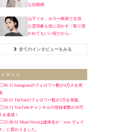
な信頼感
山下リオ、ホラー映画で主演
心霊現象も役に活かす「取り憑
かれてもいい役だから」
全てのインタビューをみる
お知らせ
◯06.12 Instagramのフォロワー数が4万人を突
破。
◯06.01 TikTokのフォロワー数が2万を突破。
◯10.11 YouTubeチャンネルの登録者数が20万
人を達成！
◯25.08.01 MusicVoiceは媒体名が「vois ヴォイ
ス」に変わりました。