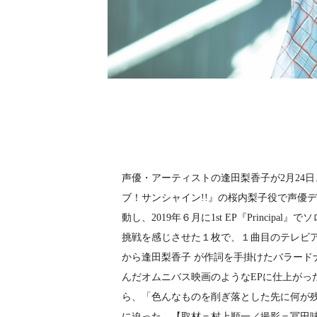
声優・アーティストの逢田梨香子が2月24日、
ブ！サンシャイン!!』の桜内梨子役で声優デ
動し、2019年６月に1st EP『Princi
挑戦を感じさせた１枚で、１曲目のテレビアニメ
から逢田梨香子 が作詞を手掛けたバラード
んだオムニバス映画のようなEPに仕上がった
ら、「色んなものを削ぎ落とした先に何が
に迫った。【取材＝村上順一／撮影＝冨田