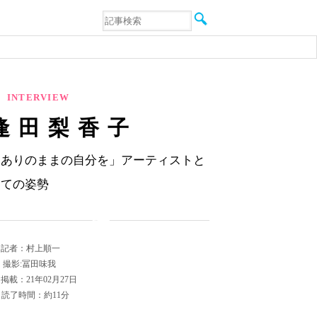
音楽
エンタメ
インタビュー
動画
連載
INTERVIEW
フォト
逢田梨香子
「ありのままの自分を」アーティストと
しての姿勢
記者：村上順一
撮影:冨田味我
掲載：21年02月27日
読了時間：約11分