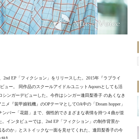
2nd EP「フィクション」をリリースした。2015年『ラブライ
ビュー。 同作品のスクールアイドルユニットAqoursとしても活
pal』でソロシンガーデビューした。今作はシンガー逢田梨香子 のあくなき
『装甲娘戦機』のOPテーマとしてOA中の「Dream hopper」
ナンバー「花筵」まで、個性的でさまざまな表情を持つ４曲が並
。インタビューでは、2nd EP「フィクション」の制作背景か
残るのか」とストイックな一面を見せてくれた、逢田梨香子の今
味我】