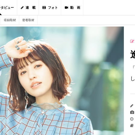
ンタビュー
連 載
フォト
動 画
収録取材
密着取材