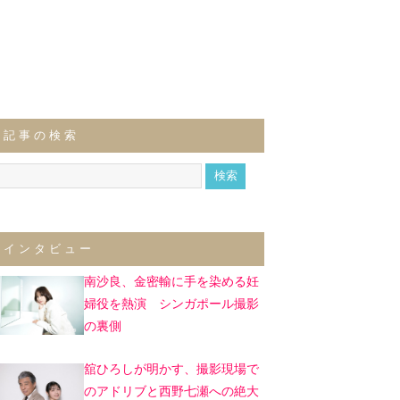
記事の検索
インタビュー
南沙良、金密輸に手を染める妊
婦役を熱演 シンガポール撮影
の裏側
舘ひろしが明かす、撮影現場で
のアドリブと西野七瀬への絶大