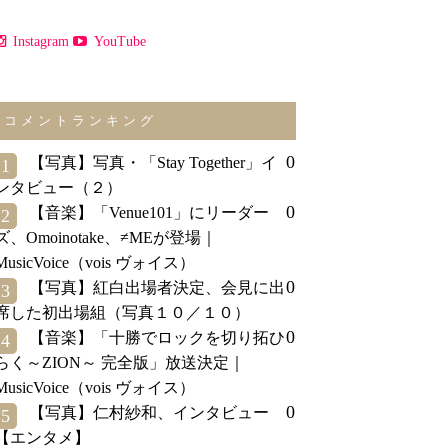
Instagram
YouTube
コメントランキング
0
【写真】写真・「Stay Together」イ
1
ンタビュー（２）
0
【音楽】「Venue101」にリーダー
2
ズ、Omoinotake、≠MEが登場｜
MusicVoice（vois ヴォイス）
0
【写真】紅白出場者決定、会見に出
3
席した初出場組（写真１０／１０）
0
【音楽】「十勝でロックを切り拓ひ
4
らく～ZION～ 完全版」放送決定｜
MusicVoice（vois ヴォイス）
0
【写真】仁村紗和、インタビュー
5
【エンタメ】