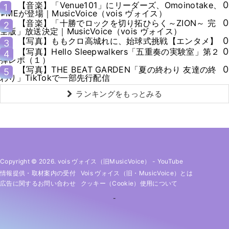
0
【音楽】「Venue101」にリーダーズ、Omoinotake、
1
≠MEが登場｜MusicVoice（vois ヴォイス）
0
【音楽】「十勝でロックを切り拓ひらく～ZION～ 完
2
全版」放送決定｜MusicVoice（vois ヴォイス）
0
【写真】ももクロ高城れに、始球式挑戦【エンタメ】
3
0
【写真】Hello Sleepwalkers「五重奏の実験室」第２
4
弾レポ（１）
0
【写真】THE BEAT GARDEN「夏の終わり 友達の終
5
わり」TikTokで一部先行配信
ランキングをもっとみる
Copyright © 2026. vois ヴォイス（旧MusicVoice）
-
YouTube
情報提供・取材案内の受付
Vois ヴォイス（旧・MusicVoice）とは
広告に関するお問い合わせ
クッキー（cookie）使用について
-