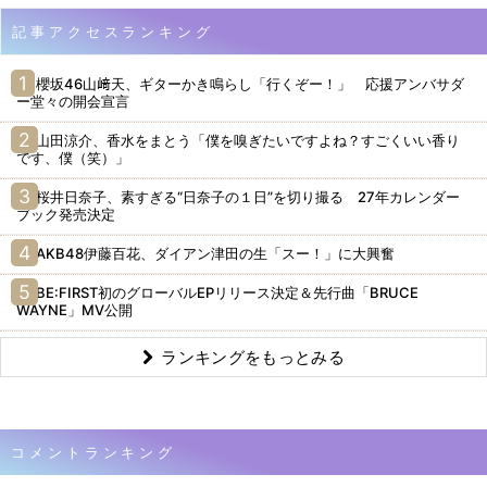
記事アクセスランキング
櫻坂46山﨑天、ギターかき鳴らし「行くぞー！」 応援アンバサダ
ー堂々の開会宣言
山田涼介、香水をまとう「僕を嗅ぎたいですよね？すごくいい香り
です、僕（笑）」
桜井日奈子、素すぎる“日奈子の１日”を切り撮る 27年カレンダー
ブック発売決定
AKB48伊藤百花、ダイアン津田の生「スー！」に大興奮
BE:FIRST初のグローバルEPリリース決定＆先行曲「BRUCE
WAYNE」MV公開
ランキングをもっとみる
コメントランキング