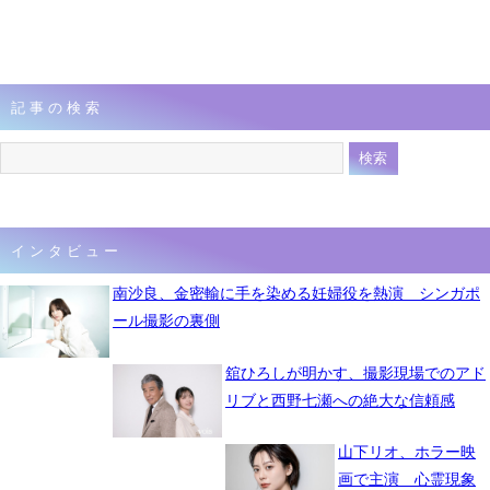
記事の検索
インタビュー
南沙良、金密輸に手を染める妊婦役を熱演 シンガポ
ール撮影の裏側
舘ひろしが明かす、撮影現場でのアド
リブと西野七瀬への絶大な信頼感
山下リオ、ホラー映
画で主演 心霊現象