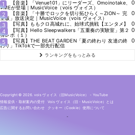
0
【音楽】「Venue101」にリーダーズ、Omoinotake、
1
≠MEが登場｜MusicVoice（vois ヴォイス）
0
【音楽】「十勝でロックを切り拓ひらく～ZION～ 完
2
全版」放送決定｜MusicVoice（vois ヴォイス）
0
【写真】ももクロ高城れに、始球式挑戦【エンタメ】
3
0
【写真】Hello Sleepwalkers「五重奏の実験室」第２
4
弾レポ（１）
0
【写真】THE BEAT GARDEN「夏の終わり 友達の終
5
わり」TikTokで一部先行配信
ランキングをもっとみる
Copyright © 2026. vois ヴォイス（旧MusicVoice）
-
YouTube
情報提供・取材案内の受付
Vois ヴォイス（旧・MusicVoice）とは
広告に関するお問い合わせ
クッキー（cookie）使用について
-