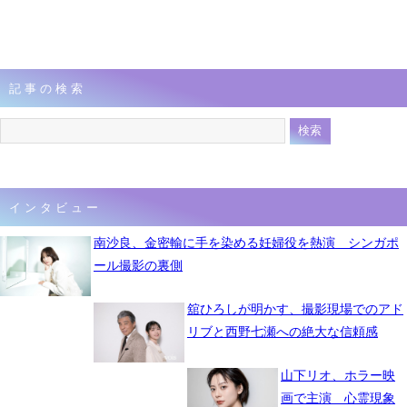
記事の検索
インタビュー
南沙良、金密輸に手を染める妊婦役を熱演 シンガポ
ール撮影の裏側
舘ひろしが明かす、撮影現場でのアド
リブと西野七瀬への絶大な信頼感
山下リオ、ホラー映
画で主演 心霊現象