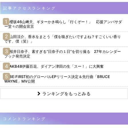
記事アクセスランキング
櫻坂46山﨑天、ギターかき鳴らし「行くぞー！」 応援アンバサダ
ー堂々の開会宣言
山田涼介、香水をまとう「僕を嗅ぎたいですよね？すごくいい香り
です、僕（笑）」
桜井日奈子、素すぎる“日奈子の１日”を切り撮る 27年カレンダー
ブック発売決定
AKB48伊藤百花、ダイアン津田の生「スー！」に大興奮
BE:FIRST初のグローバルEPリリース決定＆先行曲「BRUCE
WAYNE」MV公開
ランキングをもっとみる
コメントランキング