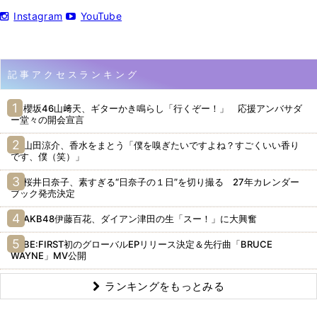
Instagram
YouTube
記事アクセスランキング
櫻坂46山﨑天、ギターかき鳴らし「行くぞー！」 応援アンバサダ
ー堂々の開会宣言
山田涼介、香水をまとう「僕を嗅ぎたいですよね？すごくいい香り
です、僕（笑）」
桜井日奈子、素すぎる“日奈子の１日”を切り撮る 27年カレンダー
ブック発売決定
AKB48伊藤百花、ダイアン津田の生「スー！」に大興奮
BE:FIRST初のグローバルEPリリース決定＆先行曲「BRUCE
WAYNE」MV公開
ランキングをもっとみる