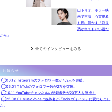
山下リオ、ホラー映
画で主演 心霊現象
も役に活かす「取り
憑かれてもいい役だ
から」
全てのインタビューをみる
お知らせ
◯06.12 Instagramのフォロワー数が4万人を突破。
◯06.01 TikTokのフォロワー数が2万を突破。
◯10.11 YouTubeチャンネルの登録者数が20万人を達成！
◯25.08.01 MusicVoiceは媒体名が「vois ヴォイス」に変わりまし
た。