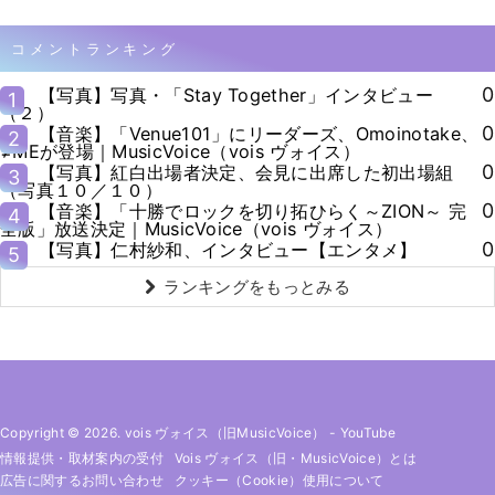
コメントランキング
0
【写真】写真・「Stay Together」インタビュー
1
（２）
0
【音楽】「Venue101」にリーダーズ、Omoinotake、
2
≠MEが登場｜MusicVoice（vois ヴォイス）
0
【写真】紅白出場者決定、会見に出席した初出場組
3
（写真１０／１０）
0
【音楽】「十勝でロックを切り拓ひらく～ZION～ 完
4
全版」放送決定｜MusicVoice（vois ヴォイス）
0
【写真】仁村紗和、インタビュー【エンタメ】
5
ランキングをもっとみる
Copyright © 2026. vois ヴォイス（旧MusicVoice）
-
YouTube
情報提供・取材案内の受付
Vois ヴォイス（旧・MusicVoice）とは
広告に関するお問い合わせ
クッキー（cookie）使用について