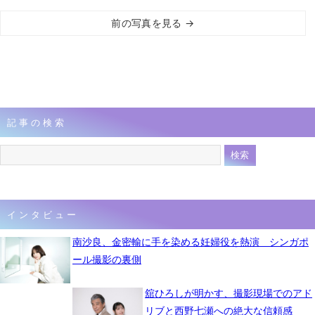
前の写真を見る →
記事の検索
インタビュー
南沙良、金密輸に手を染める妊婦役を熱演 シンガポ
ール撮影の裏側
舘ひろしが明かす、撮影現場でのアド
リブと西野七瀬への絶大な信頼感