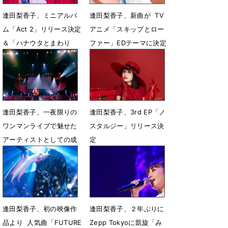
逢田梨香子、ミニアルバ
逢田梨香子、新曲が TV
ム「Act 2」リリース決定
アニメ「スキップとロー
＆「ハナウタとまわり
ファー」EDテーマに決定
道」MV公開
2月25日 18時11分
6月3日 23時30分
逢田梨香子、一夜限りの
逢田梨香子、3rd EP「ノ
ワンマンライブで魅せた
スタルジー」リリース決
アーティストとしての成
定
長
5月1日 19時01分
5月2日 18時00分
逢田梨香子、初の映像作
逢田梨香子、２年ぶりに
品より 人気曲「FUTURE
Zepp Tokyoに凱旋「み