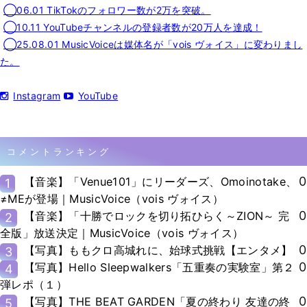
◯06.01 TikTokのフォロワー数が2万を突破。
◯10.11 YouTubeチャンネルの登録者数が20万人を達成！
◯25.08.01 MusicVoiceは媒体名が「vois ヴォイス」に変わりまし
た。
Instagram
YouTube
コメントランキング
0
【音楽】「Venue101」にリーダーズ、Omoinotake、
1
≠MEが登場｜MusicVoice（vois ヴォイス）
0
【音楽】「十勝でロックを切り拓ひらく～ZION～ 完
2
全版」放送決定｜MusicVoice（vois ヴォイス）
0
【写真】ももクロ高城れに、始球式挑戦【エンタメ】
3
0
【写真】Hello Sleepwalkers「五重奏の実験室」第２
4
弾レポ（１）
0
【写真】THE BEAT GARDEN「夏の終わり 友達の終
5