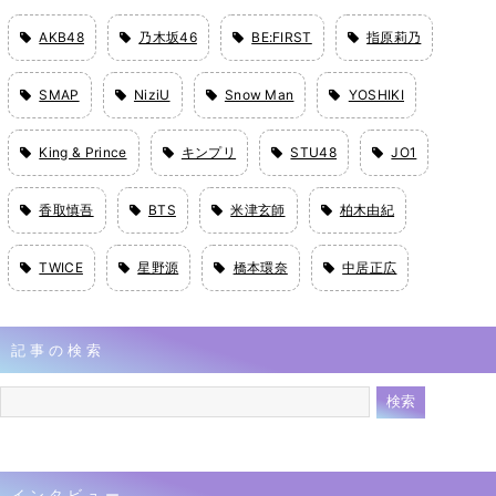
AKB48
乃木坂46
BE:FIRST
指原莉乃
SMAP
NiziU
Snow Man
YOSHIKI
King & Prince
キンプリ
STU48
JO1
香取慎吾
BTS
米津玄師
柏木由紀
TWICE
星野源
橋本環奈
中居正広
記事の検索
インタビュー