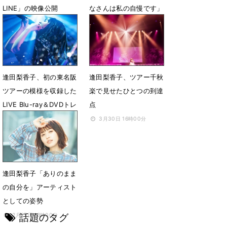
LINE」の映像公開
なさんは私の自慢です」
8月12日 20時00分
8月10日 18時00分
逢田梨香子、初の東名阪
逢田梨香子、ツアー千秋
ツアーの模様を収録した
楽で見せたひとつの到達
LIVE Blu-ray＆DVDトレ
点
ーラー映像公開
3月30日 16時00分
7月30日 18時00分
逢田梨香子「ありのまま
の自分を」アーティスト
としての姿勢
話題のタグ
2月27日 18時00分