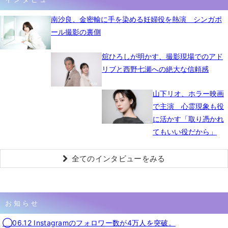
南沙良、金密輸に手を染める妊婦役を熱演 シンガポ
ール撮影の裏側
舘ひろしが明かす、撮影現場でのアド
リブと西野七瀬への絶大な信頼感
山下リオ、ホラー映画
で主演 心霊現象も役
に活かす「取り憑かれ
てもいい役だから」
全てのインタビューをみる
お知らせ
◯06.12 Instagramのフォロワー数が4万人を突破。