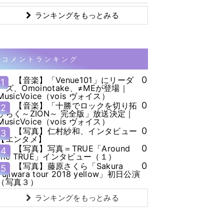
ランキングをもっとみる
コメントランキング
0
【音楽】「Venue101」にリーダ
1
ーズ、Omoinotake、≠MEが登場｜
MusicVoice（vois ヴォイス）
0
【音楽】「十勝でロックを切り拓
2
ひらく～ZION～ 完全版」放送決定｜
MusicVoice（vois ヴォイス）
0
【写真】仁村紗和、インタビュー
3
【エンタメ】
0
【写真】写真＝TRUE「Around
4
the TRUE」インタビュー（１）
0
【写真】藤原さくら「Sakura
5
Fujiwara tour 2018 yellow」初日公演
（写真３）
ランキングをもっとみる