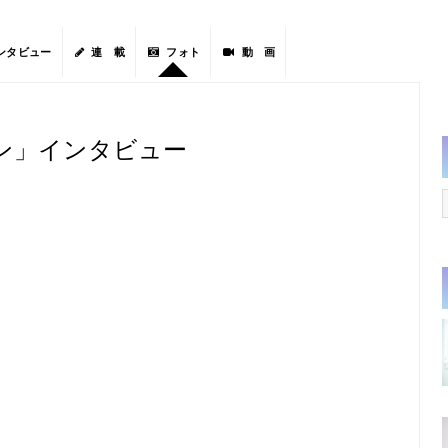
ンタビュー
連 載
フォト
動 画
ン」インタビュー