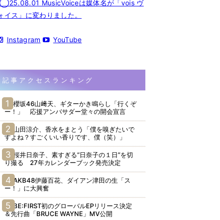
◯25.08.01 MusicVoiceは媒体名が「vois ヴ
ォイス」に変わりました。
Instagram
YouTube
記事アクセスランキング
櫻坂46山﨑天、ギターかき鳴らし「行くぞ
ー！」 応援アンバサダー堂々の開会宣言
山田涼介、香水をまとう「僕を嗅ぎたいで
すよね？すごくいい香りです、僕（笑）」
桜井日奈子、素すぎる“日奈子の１日”を切
り撮る 27年カレンダーブック発売決定
AKB48伊藤百花、ダイアン津田の生「ス
ー！」に大興奮
BE:FIRST初のグローバルEPリリース決定
＆先行曲「BRUCE WAYNE」MV公開