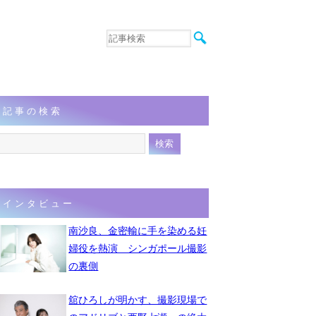
音楽
エンタメ
インタビュー
動画
記事の検索
連載
フォト
インタビュー
南沙良、金密輸に手を染める妊
婦役を熱演 シンガポール撮影
の裏側
舘ひろしが明かす、撮影現場で