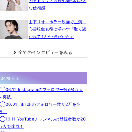
のアドリブと西野七瀬への絶大
な信頼感
山下リオ、ホラー映画で主演
心霊現象も役に活かす「取り憑
かれてもいい役だから」
全てのインタビューをみる
お知らせ
◯06.12 Instagramのフォロワー数が4万人
を突破。
◯06.01 TikTokのフォロワー数が2万を突
破。
◯10.11 YouTubeチャンネルの登録者数が20
万人を達成！