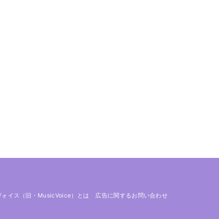
 ヴォイス（旧・MusicVoice）とは
広告に関するお問い合わせ