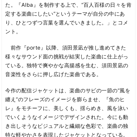
た。『Alba』を制作する上で、“百人百様の日々を肯
定する楽曲にしたい”というテーマが自分の中にあ
り、ひとつずつ言葉を選んでいきました。」とコメ
ント。
前作『porte』以降、須田景凪が推し進めてきた
様々なサウンド面の挑戦が結実した楽曲に仕上がっ
ている。独特で爽やかな高揚感を生む、須田景凪の
音楽性をさらに押し広げた楽曲である。
今作の配信ジャケットは、楽曲のサビの一節の”風を
纏え”のフレーズのイメージを膨らませ、『魚のヒ
レ』をモチーフに、美しくも、揺らめき、風を泳い
でいくようなイメージでデザインされた。今にも動
き出しそうなビジュアルと繊細な色彩で、楽曲の独
特な軽やかさを表現したジャケットとなっている。