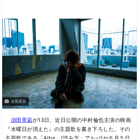
須田景凪
須田景凪
が13日、近日公開の中村倫也主演の映画
『水曜日が消えた』の主題歌を書き下ろした。その
主題歌である「Alba」(読み方：アルバ)が６月５日