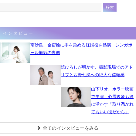
インタビュー
南沙良、金密輸に手を染める妊婦役を熱演 シンガポ
ール撮影の裏側
舘ひろしが明かす、撮影現場でのアド
リブと西野七瀬への絶大な信頼感
山下リオ、ホラー映画
で主演 心霊現象も役
に活かす「取り憑かれ
てもいい役だから」
全てのインタビューをみる