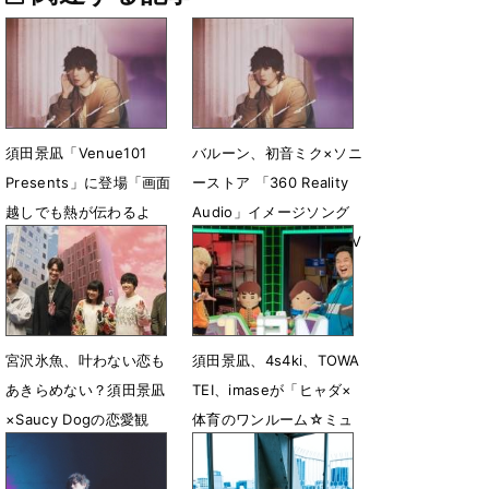
須田景凪「Venue101
バルーン、初音ミク×ソニ
Presents」に登場「画面
ーストア 「360 Reality
越しでも熱が伝わるよ
Audio」イメージソング
う、精一杯歌わせて頂き
「花に風」配信開始＆MV
ます」
公開
5月13日 15時00分
2月10日 18時44分
宮沢氷魚、叶わない恋も
須田景凪、4s4ki、TOWA
あきらめない？須田景凪
TEI、imaseが「ヒャダ×
×Saucy Dogの恋愛観
体育のワンルーム☆ミュ
ージック」に登場
9月17日 09時48分
9月11日 23時03分