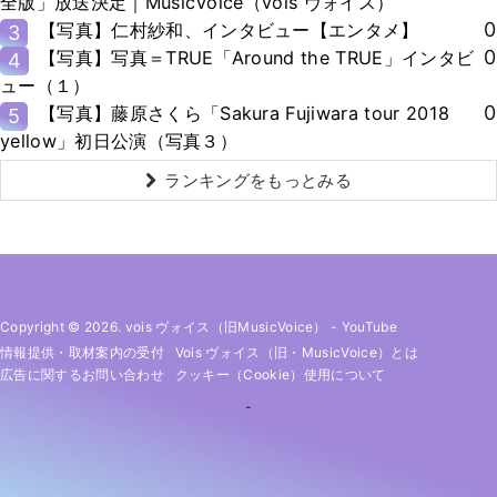
全版」放送決定｜MusicVoice（vois ヴォイス）
0
【写真】仁村紗和、インタビュー【エンタメ】
3
0
【写真】写真＝TRUE「Around the TRUE」インタビ
4
ュー（１）
0
【写真】藤原さくら「Sakura Fujiwara tour 2018
5
yellow」初日公演（写真３）
ランキングをもっとみる
Copyright © 2026. vois ヴォイス（旧MusicVoice）
-
YouTube
情報提供・取材案内の受付
Vois ヴォイス（旧・MusicVoice）とは
広告に関するお問い合わせ
クッキー（cookie）使用について
-