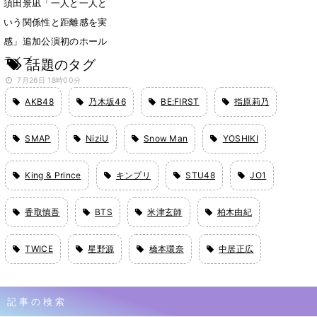
須田景凪「一人と一人と
いう関係性と距離感を実
感」追加公演初のホール
ライブ
話題のタグ
7月26日 18時00分
AKB48
乃木坂46
BE:FIRST
指原莉乃
SMAP
NiziU
Snow Man
YOSHIKI
King & Prince
キンプリ
STU48
JO1
香取慎吾
BTS
米津玄師
柏木由紀
TWICE
星野源
橋本環奈
中居正広
記事の検索