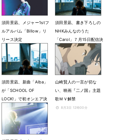
須田景凪、メジャー1stフ
須田景凪、書き下ろしの
ルアルバム「Billow」リ
NHKみんなのうた
リース決定
「Carol」７月15日配信決
定
10月23日 21時17分
6月26日 19時00分
須田景凪、新曲「Alba」
山崎賢人の一言が切な
が「SCHOOL OF
い、映画『二ノ国』主題
LOCK!」で初オンエア決
歌ＭＶ解禁
定
8月3日 12時00分
5月14日 12時00分