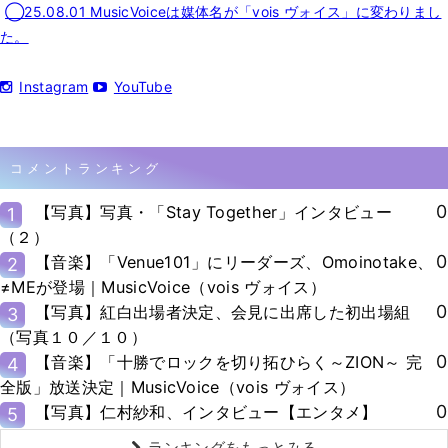
◯25.08.01 MusicVoiceは媒体名が「vois ヴォイス」に変わりまし
た。
Instagram
YouTube
コメントランキング
0
【写真】写真・「Stay Together」インタビュー
1
（２）
0
【音楽】「Venue101」にリーダーズ、Omoinotake、
2
≠MEが登場｜MusicVoice（vois ヴォイス）
0
【写真】紅白出場者決定、会見に出席した初出場組
3
（写真１０／１０）
0
【音楽】「十勝でロックを切り拓ひらく～ZION～ 完
4
全版」放送決定｜MusicVoice（vois ヴォイス）
0
【写真】仁村紗和、インタビュー【エンタメ】
5
ランキングをもっとみる