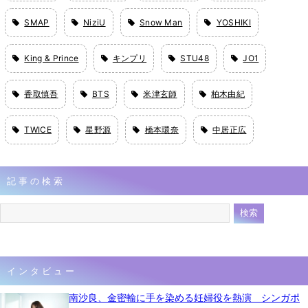
SMAP
NiziU
Snow Man
YOSHIKI
King & Prince
キンプリ
STU48
JO1
香取慎吾
BTS
米津玄師
柏木由紀
TWICE
星野源
橋本環奈
中居正広
記事の検索
インタビュー
南沙良、金密輸に手を染める妊婦役を熱演 シンガポ