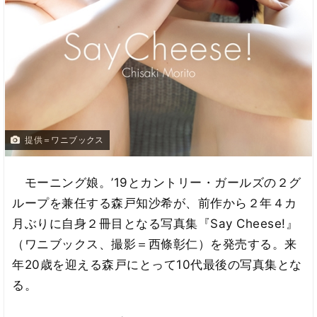
提供＝ワニブックス
モーニング娘。’19とカントリー・ガールズの２グ
ループを兼任する森戸知沙希が、前作から２年４カ
月ぶりに自身２冊目となる写真集『Say Cheese!』
（ワニブックス、撮影＝西條彰仁）を発売する。来
年20歳を迎える森戸にとって10代最後の写真集とな
る。