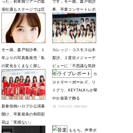
った」初単独ツアーの緊
です」モー娘。森戸知沙
張吐露もステージでは圧
希、卒業コンサートレポ
巻パフォ
ート
4月20日 17時00分
6月21日 06時00分
モー娘。森戸知沙希、１
カレッジ・コスモス山木
年ぶりの写真集発売「私
梨沙、２度目メジャーデ
の変化をくまなく探し
ビューに「不思議な気持
て」
ち」
カ
ントリー・ガールズ、リ
10月11日 06時00分
3月7日 08時12分
トグリ、KEYTALKらが華
やか仮装で飾る
新春恒例ハロプロ公演幕
10月30日 08時06分
開け、卒業発表の和田彩
花は「実感ない」
ももち、声帯ポ
1月2日 21時27分