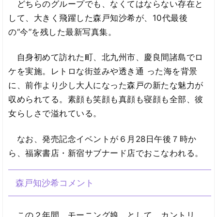
どちらのグループでも、なくてはならない存在と
して、大きく飛躍した森戸知沙希が、10代最後
の“今”を残した最新写真集。
自身初めて訪れた町、北九州市、慶良間諸島でロ
ケを実施。レトロな街並みや透き通 った海を背景
に、前作より少し大人になった森戸の新たな魅力が
収められてる。素顔も笑顔も真顔も寝顔も全部、彼
女らしさで溢れている。
なお、発売記念イベントが６月28日午後７時か
ら、福家書店・新宿サブナード店でおこなわれる。
森戸知沙希コメント
この２年間、モーニング娘。として、カントリ