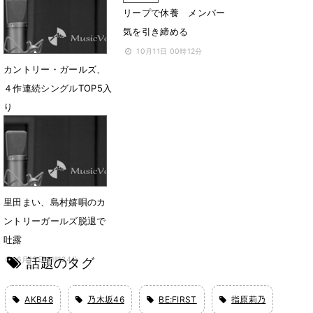
リープで休養 メンバー
気を引き締める
10月11日 00時12分
カントリー・ガールズ、
４作連続シングルTOP5入
り
10月4日 11時56分
里田まい、島村嬉唄のカ
ントリーガールズ脱退で
吐露
話題のタグ
6月13日 11時24分
AKB48
乃木坂46
BE:FIRST
指原莉乃