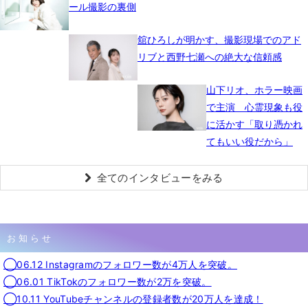
ール撮影の裏側
舘ひろしが明かす、撮影現場でのアド
リブと西野七瀬への絶大な信頼感
山下リオ、ホラー映画
で主演 心霊現象も役
に活かす「取り憑かれ
てもいい役だから」
全てのインタビューをみる
お知らせ
◯06.12 Instagramのフォロワー数が4万人を突破。
◯06.01 TikTokのフォロワー数が2万を突破。
◯10.11 YouTubeチャンネルの登録者数が20万人を達成！