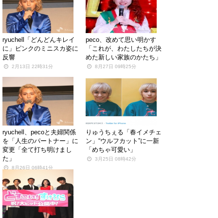
ryuchell「どんどんキレイ
peco、改めて思い明かす
に」ピンクのミニスカ姿に
「これが、わたしたちが決
反響
めた新しい家族のかたち」
2月13日 22時31分
8月27日 09時25分
ryuchell、pecoと夫婦関係
りゅうちぇる「春イメチェ
を「人生のパートナー」に
ン」“ウルフカット”に一新
変更「全て打ち明けまし
「めちゃ可愛い」
た」
3月25日 08時42分
8月26日 06時41分