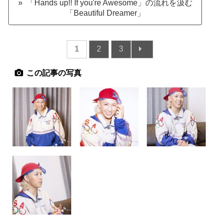
» 「Hands up!! If you're Awesome」の流れを汲む
「Beautiful Dreamer」
1
2
3
この記事の写真