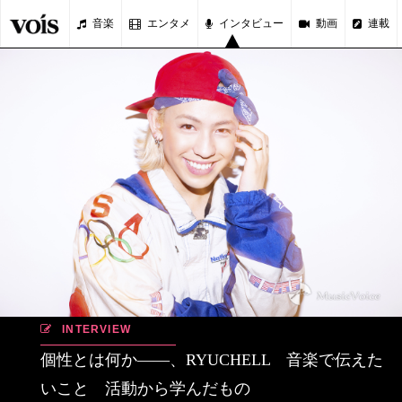
音楽
エンタメ
インタビュー
動画
連載
INTERVIEW
個性とは何か――、RYUCHELL 音楽で伝えた
いこと 活動から学んだもの