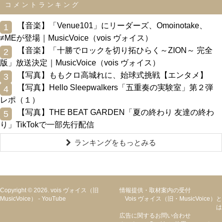
コメントランキング
0
【音楽】「Venue101」にリーダーズ、Omoinotake、
1
≠MEが登場｜MusicVoice（vois ヴォイス）
0
【音楽】「十勝でロックを切り拓ひらく～ZION～ 完全
2
版」放送決定｜MusicVoice（vois ヴォイス）
0
【写真】ももクロ高城れに、始球式挑戦【エンタメ】
3
0
【写真】Hello Sleepwalkers「五重奏の実験室」第２弾
4
レポ（１）
0
【写真】THE BEAT GARDEN「夏の終わり 友達の終わ
5
り」TikTokで一部先行配信
ランキングをもっとみる
Copyright © 2026. vois ヴォイス（旧
情報提供・取材案内の受付
MusicVoice）
-
YouTube
Vois ヴォイス（旧・MusicVoice）と
は
広告に関するお問い合わせ