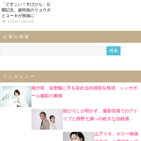
「どすこい！すけひら」公
開記念、超特急のリョウガ
とユーキが祝福に
11月3日 10時34分
記事の検索
インタビュー
南沙良、金密輸に手を染める妊婦役を熱演 シンガポ
ール撮影の裏側
舘ひろしが明かす、撮影現場でのアド
リブと西野七瀬への絶大な信頼感
山下リオ、ホラー映画