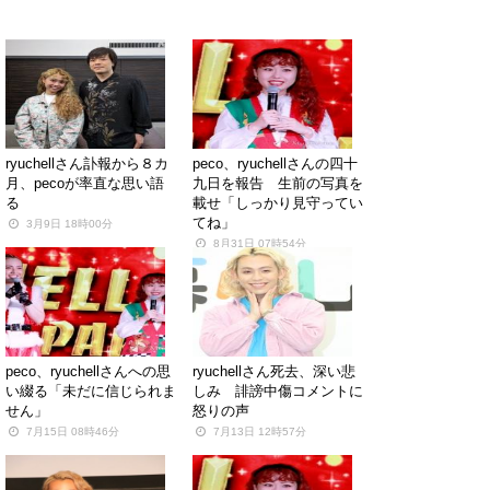
関連する記事
ryuchellさん訃報から８カ
peco、ryuchellさんの四十
月、pecoが率直な思い語
九日を報告 生前の写真を
る
載せ「しっかり見守ってい
てね」
3月9日 18時00分
8月31日 07時54分
peco、ryuchellさんへの思
ryuchellさん死去、深い悲
い綴る「未だに信じられま
しみ 誹謗中傷コメントに
せん」
怒りの声
7月15日 08時46分
7月13日 12時57分