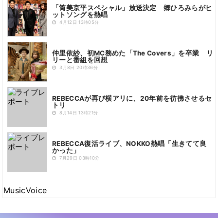
「筒美京平スペシャル」放送決定 郷ひろみらがヒ
ットソングを熱唱
4月12日 13時05分
仲里依紗、初MC務めた「The Covers」を卒業 リ
リーと番組を回想
3月8日 20時36分
REBECCAが再び横アリに、20年前を彷彿させるセ
トリ
8月14日 13時21分
REBECCA復活ライブ、NOKKO熱唱「生きてて良
かった」
7月29日 03時10分
MusicVoice