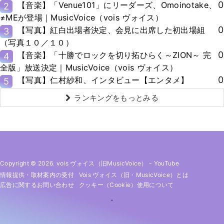
0
【音楽】「Venue101」にリーダーズ、Omoinotake、
2
≠MEが登場｜MusicVoice（vois ヴォイス）
0
【写真】紅白出場者決定、会見に出席した初出場組
3
（写真１０／１０）
0
【音楽】「十勝でロックを切り拓ひらく～ZION～ 完
4
全版」放送決定｜MusicVoice（vois ヴォイス）
0
【写真】仁村紗和、インタビュー【エンタメ】
5
ランキングをもっとみる
Copyright © 2026. vois ヴォイス（旧MusicVoice）
-
YouTube
情報提供・取材案内の受付
Vois ヴォイス（旧・MusicVoice）とは
広告に関するお問い合わせ
クッキー（cookie）使用について
-