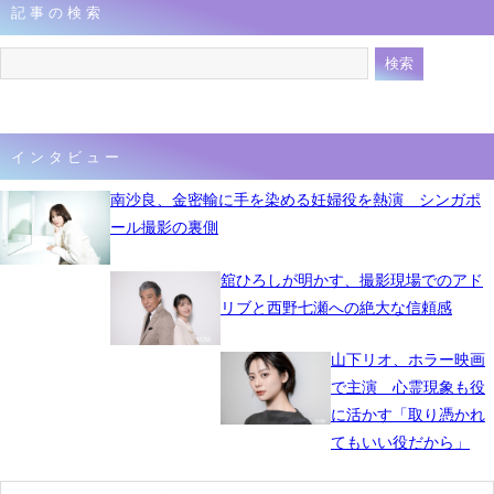
記事の検索
インタビュー
南沙良、金密輸に手を染める妊婦役を熱演 シンガポ
ール撮影の裏側
舘ひろしが明かす、撮影現場でのアド
リブと西野七瀬への絶大な信頼感
山下リオ、ホラー映画
で主演 心霊現象も役
に活かす「取り憑かれ
てもいい役だから」