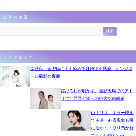
記事の検索
インタビュー
南沙良、金密輸に手を染める妊婦役を熱演 シンガポ
ール撮影の裏側
舘ひろしが明かす、撮影現場でのアド
リブと西野七瀬への絶大な信頼感
山下リオ、ホラー映画
で主演 心霊現象も役
に活かす「取り憑かれ
てもいい役だから」