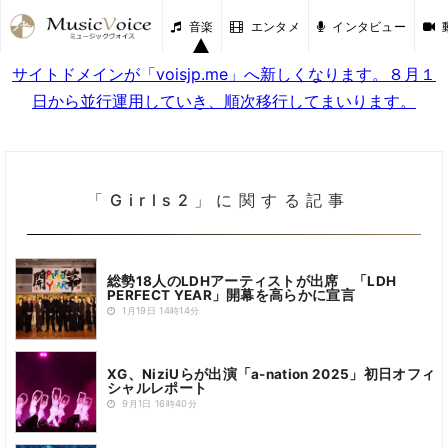
音楽
エンタメ
インタビュー
サイトドメインが「voisjp.me」へ新しくなります。８月１
日から並行運用していき、順次移行してまいります。
「Girls2」に関する記事
総勢18人のLDHアーティストが出席 「LDH
PERFECT YEAR」開幕を高らかに宣言
1月19日 14時14分
XG、NiziUらが出演「a-nation 2025」初日オフィ
シャルレポート
9月1日 16時40分