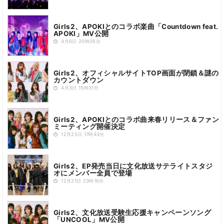
Girls2、APOKIとのコラボ楽曲「Countdown feat.
APOKI」MV公開
4月6日 20時26分
Girls2、オフィシャルサイトTOP画面が閉鎖＆謎の
カウントダウン
4月3日 15時31分
Girls2、APOKIとのコラボ曲来春リリース＆ファン
ミーティング開催決定
12月25日 17時43分
Girls2、EP発売当日に文化放送サテライトスタジ
オにメンバー全員で登場
12月21日 23時16分
Girls2、文化放送受験生応援キャンペーンソング
「UNCOOL」MV公開