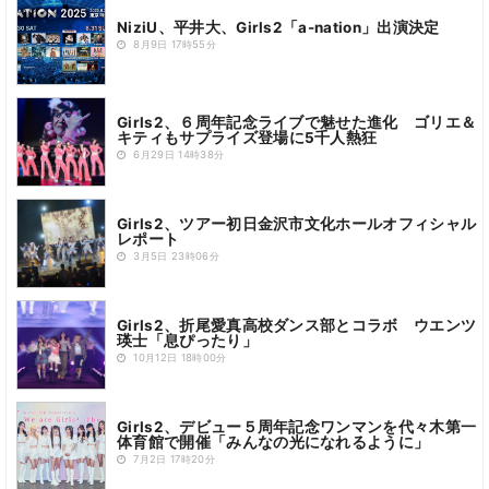
NiziU、平井大、Girls2「a-nation」出演決定
8月9日 17時55分
Girls2、６周年記念ライブで魅せた進化 ゴリエ＆
キティもサプライズ登場に5千人熱狂
6月29日 14時38分
Girls2、ツアー初日金沢市文化ホールオフィシャル
レポート
3月5日 23時06分
Girls2、折尾愛真高校ダンス部とコラボ ウエンツ
瑛士「息ぴったり」
10月12日 18時00分
Girls2、デビュー５周年記念ワンマンを代々木第一
体育館で開催「みんなの光になれるように」
7月2日 17時20分