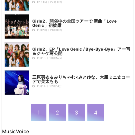
12月15日 22時19分
Girls2、開催中の全国ツアーで 新曲「Love
Genic」初披露
11月20日 21時30分
Girls2、EP「Love Genic / Bye-Bye-Bye」アー写
＆ジャケ写公開
11月18日 20時57分
三原羽衣＆みりちゃむ×みとゆな、大胆ミニ丈コー
デで美太もも
11月14日 22時14分
1
2
3
4
MusicVoice