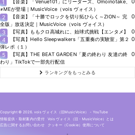
0
【音楽】「Venue101」にリーダーズ、Omoinotake、
1
≠MEが登場｜MusicVoice（vois ヴォイス）
0
【音楽】「十勝でロックを切り拓ひらく～ZION～ 完
2
全版」放送決定｜MusicVoice（vois ヴォイス）
0
【写真】ももクロ高城れに、始球式挑戦【エンタメ】
3
0
【写真】Hello Sleepwalkers「五重奏の実験室」第２
4
弾レポ（１）
0
【写真】THE BEAT GARDEN「夏の終わり 友達の終
5
わり」TikTokで一部先行配信
ランキングをもっとみる
Copyright © 2026. vois ヴォイス（旧MusicVoice）
-
YouTube
情報提供・取材案内の受付
Vois ヴォイス（旧・MusicVoice）とは
広告に関するお問い合わせ
クッキー（cookie）使用について
-