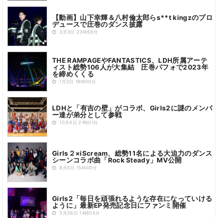
【動画】山下幸輝＆八村倫太郎らs**t kingzのプロ
デュースで圧巻のダンス披露
3月3日 23時59分
THE RAMPAGEやFANTASTICS、LDH所属アーテ
ィスト総勢106人が大集結 圧巻パフォで2023年
を締めくくる
1月2日 18時00分
LDHと「有吉の壁」がコラボ、Girls2に謎のメンバ
ー達が弟分として参戦
10月4日 21時01分
Girls２×iScream、総勢11名による大迫力のダンス
シーンコラボ曲「Rock Steady」MV公開
8月5日 15時49分
Girls2「毎日を頑張れるような存在になっていける
ように」最新EP発売記念日にファンミ開催
5月26日 14時05分