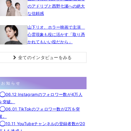
のアドリブと西野七瀬への絶大
な信頼感
山下リオ、ホラー映画で主演
心霊現象も役に活かす「取り憑
かれてもいい役だから」
全てのインタビューをみる
お知らせ
◯06.12 Instagramのフォロワー数が4万人
を突破。
◯06.01 TikTokのフォロワー数が2万を突
破。
◯10.11 YouTubeチャンネルの登録者数が20
万人を達成！