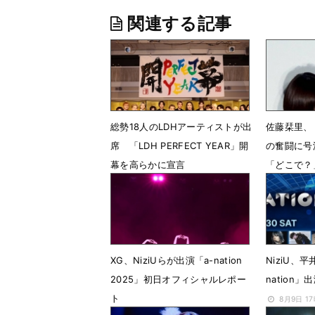
関連する記事
総勢18人のLDHアーティストが出
佐藤栞里、
席 「LDH PERFECT YEAR」開
の奮闘に号
幕を高らかに宣言
「どこで？
1月19日 14時14分
1月16日 1
XG、NiziUらが出演「a-nation
NiziU、平井
2025」初日オフィシャルレポー
nation」
ト
8月9日 1