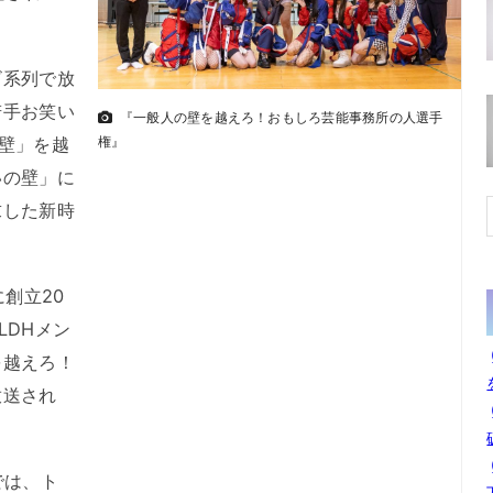
系列で放
若手お笑い
『一般人の壁を越えろ！おもしろ芸能事務所の人選手
権』
壁」を越
いの壁」に
求した新時
創立20
LDHメン
を越えろ！
放送され
では、ト