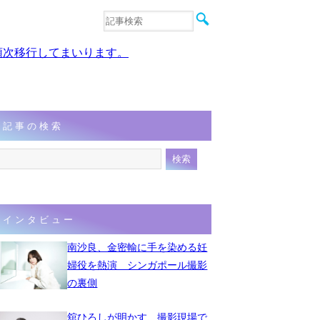
音楽
エンタメ
、順次移行してまいります。
インタビュー
動画
連載
フォト
記事の検索
インタビュー
南沙良、金密輸に手を染める妊
婦役を熱演 シンガポール撮影
の裏側
舘ひろしが明かす、撮影現場で