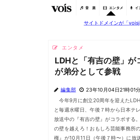
音 楽
エンタメ
イ
サイトドメインが「voi
エンタメ
LDHと「有吉の壁」がコ
が弟分として参戦
編集部
23年10月04日21時01
今年9月に創立20周年を迎えたLDH 
と毎週水曜日、午後７時から日本テ
放送中の『有吉の壁』がコラボする
の壁を越えろ！おもしろ芸能事務所
権』が10月11日（午後７時〜）に放