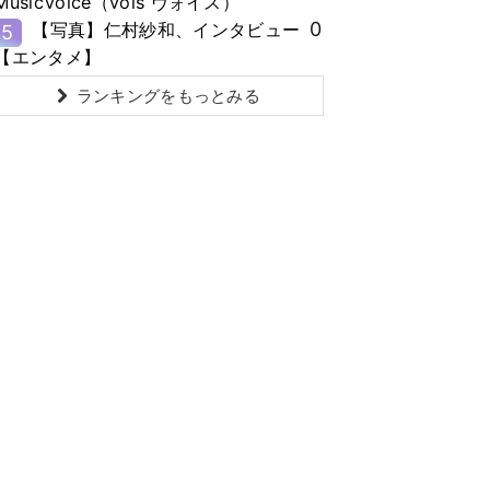
MusicVoice（vois ヴォイス）
0
【写真】仁村紗和、インタビュー
5
【エンタメ】
ランキングをもっとみる