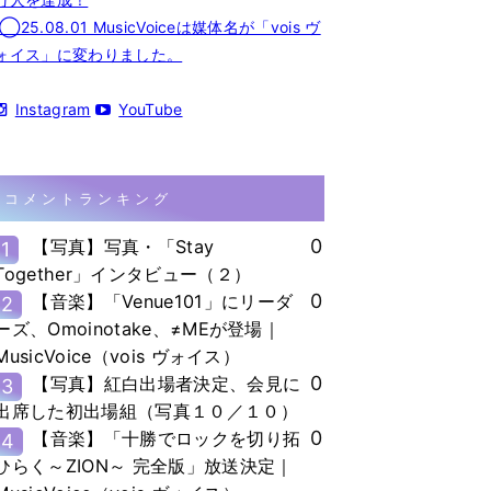
◯25.08.01 MusicVoiceは媒体名が「vois ヴ
ォイス」に変わりました。
Instagram
YouTube
コメントランキング
0
【写真】写真・「Stay
1
Together」インタビュー（２）
0
【音楽】「Venue101」にリーダ
2
ーズ、Omoinotake、≠MEが登場｜
MusicVoice（vois ヴォイス）
0
【写真】紅白出場者決定、会見に
3
出席した初出場組（写真１０／１０）
0
【音楽】「十勝でロックを切り拓
4
ひらく～ZION～ 完全版」放送決定｜