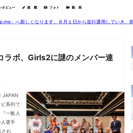
ンタビュー
連 載
フォト
動 画
sjp.me」へ新しくなります。８月１日から並行運用していき
ラボ、Girls2に謎のメンバー達
分
JAPAN
レビ系列で
。『一般人
の人選手
送され