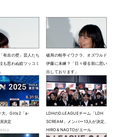
「有吉の壁」芸人たち
破局の蛙亭イワクラ、オズワルド
泣も思わぬ総ツッコミ
伊藤に未練？「日々寝る前に思い
」
出しております」
6時07分
1月15日 21時48分
大、Girls2「a-
LDHのD.LEAGUEチーム「LDH
出演決定
SCREAM」メンバー13人が決定、
HIRO＆NAOTOがエール
7時55分