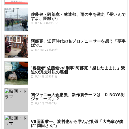
佐藤健・阿部寛・林遣都、雨の中を激走「長いんで
すよ、距離が」
9月17日 07時18分
阿部寛、江戸時代の名プロデューサーを想う「夢半
ばで…」
5月7日 23時24分
“容疑者”佐藤健vs“刑事”阿部寛「感じたままに」緊
迫の演技対決の裏側
5月4日 23時21分
関ジャニ∞大倉忠義、新作裏テーマは「D-BOYS対
ジャニーズ」？
6月6日 20時53分
V6岡田准一、渡哲也から学んだ礼儀「大先輩が僕
に“岡田さん”」