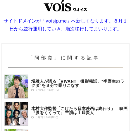
サイトドメインが「voisjp.me」へ新しくなります。８月１
日から並行運用していき、順次移行してまいります。
「阿部寛」に関する記事
堺雅人が語る「VIVANT」撮影秘話、“半野生のラ
クダ”を３分で乗りこなす
7月24日 14時10分
木村大作監督「こけたら日本映画は終わり」 映画
『腹をくくって』主演は山﨑賢人
5月2日 07時00分