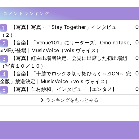
コメントランキング
0
【写真】写真・「Stay Together」インタビュー
1
（２）
0
【音楽】「Venue101」にリーダーズ、Omoinotake、
2
≠MEが登場｜MusicVoice（vois ヴォイス）
0
【写真】紅白出場者決定、会見に出席した初出場組
3
（写真１０／１０）
0
【音楽】「十勝でロックを切り拓ひらく～ZION～ 完
4
全版」放送決定｜MusicVoice（vois ヴォイス）
0
【写真】仁村紗和、インタビュー【エンタメ】
5
ランキングをもっとみる