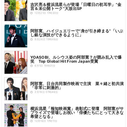
吉沢亮＆横浜流星らが登場「日曜日の初耳学」“金
言＆未公開トーク”大放出SP
12月21日 17時30分
阿部寛、ハイジュエリーで“身が引き締まる”「いぶ
し銀な演技ができるように」
9月24日 19時46分
YOASOBI、ルシウス姿の阿部寛？が囲み乱入で爆
笑 Top Global Hit From Japan受賞
6月1日 19時01分
阿部寛、日台共同製作映画で主演 菜々緒と初共演
「⾮常に刺激的」
2月19日 07時46分
横浜流星「報知映画賞」表彰式に登壇 阿部寛がサ
プライズで登場しお祝い「俳優たちにとって大きな
希望となる」
12月16日 17時11分