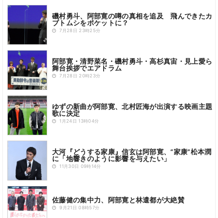
磯村勇斗、阿部寛の噂の真相を追及 飛んできたカ
ブトムシをポケットに？
7月28日 23時25分
阿部寛・清野菜名・磯村勇斗・高杉真宙・見上愛ら
舞台挨拶でエアドラム
7月28日 20時23分
ゆずの新曲が阿部寛、北村匠海が出演する映画主題
歌に決定
1月24日 13時04分
大河『どうする家康』信玄は阿部寛、“家康”松本潤
に「地響きのように影響を与えたい」
11月30日 09時14分
佐藤健の集中力、阿部寛と林遣都が大絶賛
9月21日 08時57分