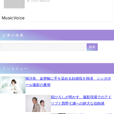
3月1日 18時42分
MusicVoice
記事の検索
インタビュー
南沙良、金密輸に手を染める妊婦役を熱演 シンガポ
ール撮影の裏側
舘ひろしが明かす、撮影現場でのアド
リブと西野七瀬への絶大な信頼感