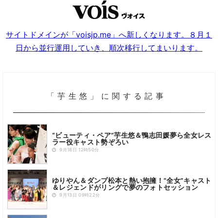
サイトドメインが「voisjp.me」へ新しくなります。８月１
日から並行運用していき、順次移行してまいります。
「芋生悠」に関する記事
“ビューティ・ペア”芋生悠＆鴨志田媛夢ら全女レス
ラー役キャスト勢ぞろい
9月18日 12時50分
ゆりやん＆ダンプ松本と熱い抱擁！“全女”キャスト
＆レジェンドがリングで夢のフォトセッション
9月13日 09時22分