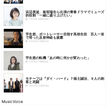
浜辺美波、板垣瑞生ら出演の青春ドラマでミューズ
的役割「一緒に盛り上げたい」
7月21日 06時39分
芋生悠、ボートレーサー目指す高校生役 百人一首
で培った反射神経も披露
2月23日 10時22分
芋生悠の転機「あの時に何かが変わった」
2月14日 14時00分
モチーフは『ダイ・ハード』？福士誠治、９人の刺
客と死闘
1月23日 22時29分
MusicVoice