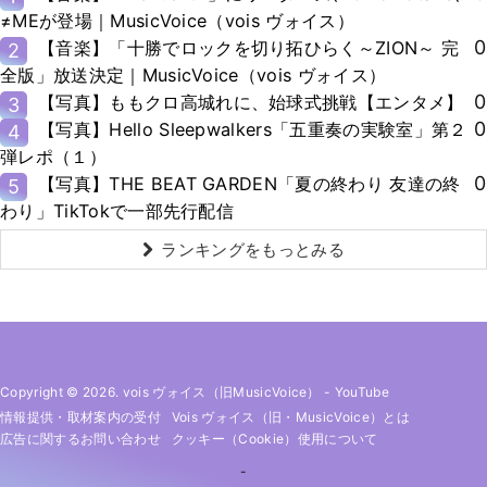
≠MEが登場｜MusicVoice（vois ヴォイス）
0
【音楽】「十勝でロックを切り拓ひらく～ZION～ 完
2
全版」放送決定｜MusicVoice（vois ヴォイス）
0
【写真】ももクロ高城れに、始球式挑戦【エンタメ】
3
0
【写真】Hello Sleepwalkers「五重奏の実験室」第２
4
弾レポ（１）
0
【写真】THE BEAT GARDEN「夏の終わり 友達の終
5
わり」TikTokで一部先行配信
ランキングをもっとみる
Copyright © 2026. vois ヴォイス（旧MusicVoice）
-
YouTube
情報提供・取材案内の受付
Vois ヴォイス（旧・MusicVoice）とは
広告に関するお問い合わせ
クッキー（cookie）使用について
-