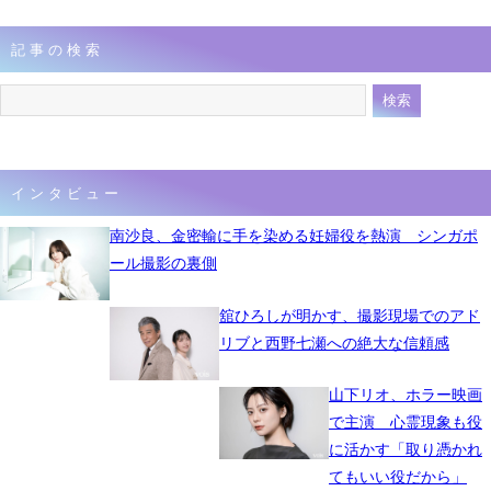
記事の検索
インタビュー
南沙良、金密輸に手を染める妊婦役を熱演 シンガポ
ール撮影の裏側
舘ひろしが明かす、撮影現場でのアド
リブと西野七瀬への絶大な信頼感
山下リオ、ホラー映画
で主演 心霊現象も役
に活かす「取り憑かれ
てもいい役だから」