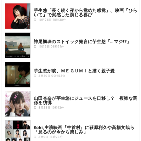
芋生悠「長く続く夜から覚めた感覚」、映画『ひら
いて』で実感した演じる喜び
10月26日 10時30分
神尾楓珠のストイック発言に芋生悠「…マジ!?」
10月5日 08時21分
芋生悠が涙、ＭＥＧＵＭＩと描く親子愛
8月30日 09時58分
山田杏奈が芋生悠にジュースを口移し？ 複雑な関
係を彷彿
8月23日 10時13分
Koki,主演映画『牛首村』に萩原利久や高橋文哉ら
「見るのが今から楽しみ」
8月9日 18時23分