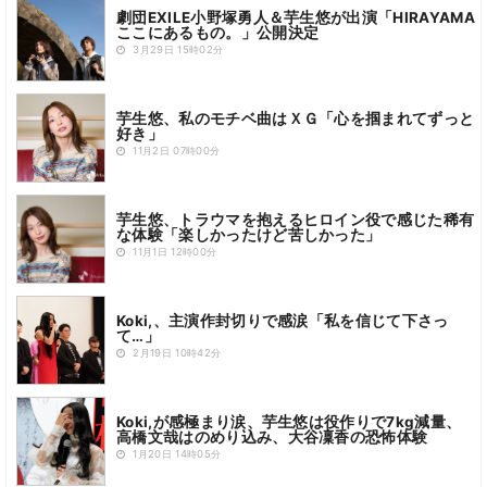
劇団EXILE小野塚勇人＆芋生悠が出演「HIRAYAMA
ここにあるもの。」公開決定
3月29日 15時02分
芋生悠、私のモチベ曲はＸＧ「心を掴まれてずっと
好き」
11月2日 07時00分
芋生悠、トラウマを抱えるヒロイン役で感じた稀有
な体験「楽しかったけど苦しかった」
11月1日 12時00分
Koki,、主演作封切りで感涙「私を信じて下さっ
て…」
2月19日 10時42分
Koki,が感極まり涙、芋生悠は役作りで7kg減量、
高橋文哉はのめり込み、大谷凜香の恐怖体験
1月20日 14時05分