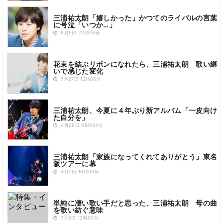
三浦祐太朗「嬉しかった」かつてのライバルの言葉
に号泣「いつか…」
6月5日 22時05分
花束を結ぶリボンになれたら、三浦祐太朗 歌い継
いで感じた変化
7月27日 12時00分
三浦祐太朗、今夏に４年ぶり新アルバム「一皮向け
た自分を」
4月29日 09時34分
三浦祐太朗「家族になってくれてありがとう」東名
阪ツアーに幕
4月2日 18時00分
単純に凄い歌い手だと思った、三浦祐太朗 母の曲
を歌い紡ぐ意味
7月6日 12時00分