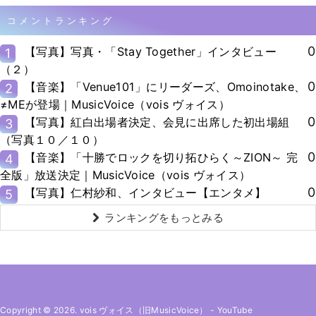
コメントランキング
0
【写真】写真・「Stay Together」インタビュー
1
（２）
0
【音楽】「Venue101」にリーダーズ、Omoinotake、
2
≠MEが登場｜MusicVoice（vois ヴォイス）
0
【写真】紅白出場者決定、会見に出席した初出場組
3
（写真１０／１０）
0
【音楽】「十勝でロックを切り拓ひらく～ZION～ 完
4
全版」放送決定｜MusicVoice（vois ヴォイス）
0
【写真】仁村紗和、インタビュー【エンタメ】
5
ランキングをもっとみる
Copyright © 2026. vois ヴォイス（旧MusicVoice）
-
YouTube