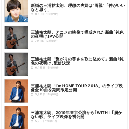
新婚の三浦祐太朗、理想の夫婦は“両親”「仲がいい
なと思う」
8月31日 18時29分
三浦祐太朗、アニメの映像で構成された新曲｢鈍色
の夜明け｣PV公開
7月11日 13時00分
三浦祐太朗「繋がりの尊さを歌に込めて」新曲｢鈍
色の夜明け｣配信決定
6月15日 13時00分
三浦祐太朗「I’m HOME TOUR 2018」のライブ映
像全19曲を期間限定公開
5月12日 12時00分
三浦祐太朗、2019年東京公演から｢WITH｣「届か
ない歌」ライブ映像を初公開
5月5日 12時00分