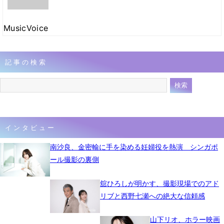
MusicVoice
記事の検索
インタビュー
南沙良、金密輸に手を染める妊婦役を熱演 シンガポ
ール撮影の裏側
舘ひろしが明かす、撮影現場でのアド
リブと西野七瀬への絶大な信頼感
山下リオ、ホラー映画