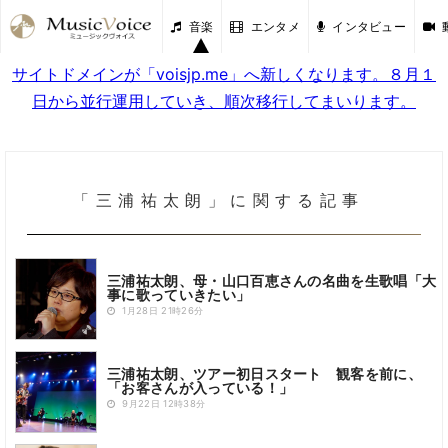
音楽
エンタメ
インタビュー
サイトドメインが「voisjp.me」へ新しくなります。８月１
日から並行運用していき、順次移行してまいります。
「三浦祐太朗」に関する記事
三浦祐太朗、母・山口百恵さんの名曲を生歌唱「大
事に歌っていきたい」
1月28日 21時26分
三浦祐太朗、ツアー初日スタート 観客を前に、
「お客さんが入っている！」
9月22日 12時38分