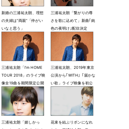
新婚の三浦祐太朗、理想
三浦祐太朗「繋がりの尊
の夫婦は“両親”「仲がい
さを歌に込めて」新曲｢鈍
いなと思う」
色の夜明け｣配信決定
8月31日 18時29分
6月15日 13時00分
三浦祐太朗「I’m HOME
三浦祐太朗、2019年東京
TOUR 2018」のライブ映
公演から｢WITH｣「届かな
像全19曲を期間限定公開
い歌」ライブ映像を初公
開
5月12日 12時00分
5月5日 12時00分
三浦祐太朗「嬉しかっ
花束を結ぶリボンになれ