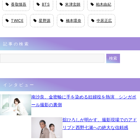
香取慎吾
BTS
米津玄師
柏木由紀
TWICE
星野源
橋本環奈
中居正広
記事の検索
インタビュー
南沙良、金密輸に手を染める妊婦役を熱演 シンガポ
ール撮影の裏側
舘ひろしが明かす、撮影現場でのアド
リブと西野七瀬への絶大な信頼感