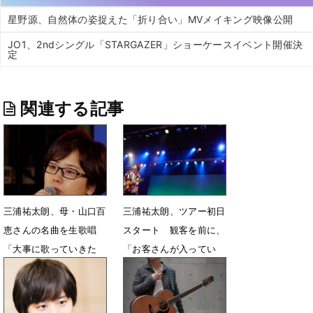
星野源、自然体の姿捉えた「折り合い」MVメイキング映像公開
JO1、2ndシングル「STARGAZER」ショーケースイベント開催決
定
関連する記事
三浦祐太朗、母・山口百
三浦祐太朗、ツアー初日
恵さんの名曲を生歌唱
スタート 観客を前に、
「大事に歌っていきた
「お客さんが入ってい
い」
る！」
1月28日 21時26分
9月22日 12時38分