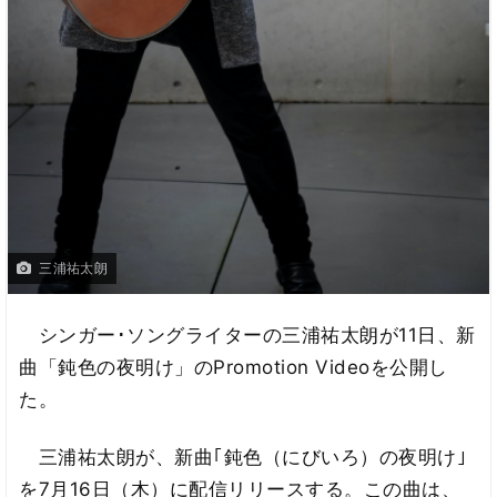
三浦祐太朗
シンガー･ソングライターの三浦祐太朗が11日、新
曲「鈍色の夜明け」のPromotion Videoを公開し
た。
三浦祐太朗が、新曲｢鈍色（にびいろ）の夜明け｣
を7月16日（木）に配信リリースする。この曲は、