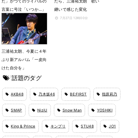
た」かつてのライバルの
たら、三浦祐太朗 歌い
言葉に号泣「いつか…」
継いで感じた変化
6月5日 22時05分
7月27日 12時00分
三浦祐太朗、今夏に４年
ぶり新アルバム「一皮向
けた自分を」
話題のタグ
4月29日 09時34分
AKB48
乃木坂46
BE:FIRST
指原莉乃
SMAP
NiziU
Snow Man
YOSHIKI
King & Prince
キンプリ
STU48
JO1