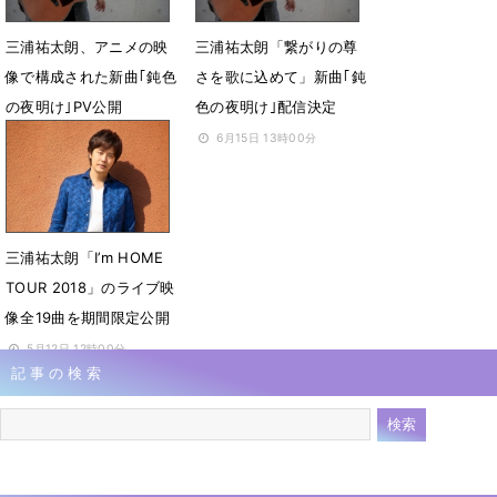
三浦祐太朗、アニメの映
三浦祐太朗「繋がりの尊
像で構成された新曲｢鈍色
さを歌に込めて」新曲｢鈍
の夜明け｣PV公開
色の夜明け｣配信決定
7月11日 13時00分
6月15日 13時00分
三浦祐太朗「I’m HOME
TOUR 2018」のライブ映
像全19曲を期間限定公開
5月12日 12時00分
記事の検索