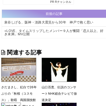
前後の記事
泉谷しげる、阪神・淡路大震災から30年 神戸で抱く思い
=LOVE、タイムスリップしたメンバー９人が奮闘「恋人以上、好
き未満」MV公開
関連する記事
さだまさし、紅白で26年
山口百恵、伝説のコンサ
ぶりの「秋桜（コスモ
ートNHK総合テレビで放
ス）」歌唱 両国国技館
送決定