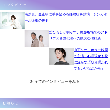
インタビュー
南沙良、金密輸に手を染める妊婦役を熱演 シンガポ
ール撮影の裏側
舘ひろしが明かす、撮影現場でのアド
リブと西野七瀬への絶大な信頼感
山下リオ、ホラー映画
で主演 心霊現象も役
に活かす「取り憑かれ
てもいい役だから」
全てのインタビューをみる
お知らせ