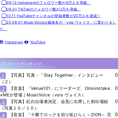
◯06.12 Instagramのフォロワー数が4万人を突破。
◯06.01 TikTokのフォロワー数が2万を突破。
◯10.11 YouTubeチャンネルの登録者数が20万人を達成！
◯25.08.01 MusicVoiceは媒体名が「vois ヴォイス」に変わりまし
た。
Instagram
YouTube
コメントランキング
0
【写真】写真・「Stay Together」インタビュー
1
（２）
0
【音楽】「Venue101」にリーダーズ、Omoinotake、
2
≠MEが登場｜MusicVoice（vois ヴォイス）
0
【写真】紅白出場者決定、会見に出席した初出場組
3
（写真１０／１０）
0
【音楽】「十勝でロックを切り拓ひらく～ZION～ 完
4