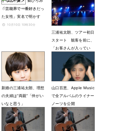
から生中継
郷ひろみ
1月27日 16時47分
「芸能界で一番好きだっ
12月26日 16時46分
た女性」実名で明かす
10月10日 10時30分
三浦祐太朗、ツアー初日
スタート 観客を前に、
「お客さんが入ってい
る！」
9月22日 12時38分
新婚の三浦祐太朗、理想
山口百恵、Apple Music
の夫婦は“両親”「仲がい
で全アルバムのライナー
いなと思う」
ノーツを公開
8月31日 18時29分
7月29日 12時00分